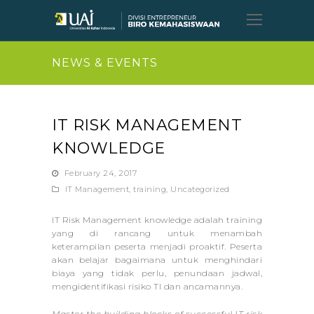
Open
Mobil
Menu
NEWS & EVENTS
IT RISK MANAGEMENT
KNOWLEDGE
February 24, 2017
IT Management
,
training
,
Uncategorized
IT Risk Management knowledge adalah training
yang di rancang untuk menambah
keterampilan peserta menjadi proaktif. Peserta
akan belajar bagaimana untuk menghindari
biaya yang tidak perlu, penundaan jadwal,
mengidentifikasi risiko TI dan ancamannya.
Master the building blocks of successful IT risk