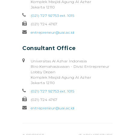
Komplek Masjid Agung Al Azhar
Jakarta 12110
(021) 727 92753 ext. 1015
(021) 724 4767
entrepreneur@uai.ac.id
Consultant Office
Universitas Al Azhar Indonesia
Biro Kemahasiswaan - Divisi Entrepreneur
Lobby Depan
Komplek Masjid Agung Al Azhar
Jakarta 12110
(021) 727 92753 ext. 1015
(021) 724 4767
entrepreneur@uai.ac.id
previous
next