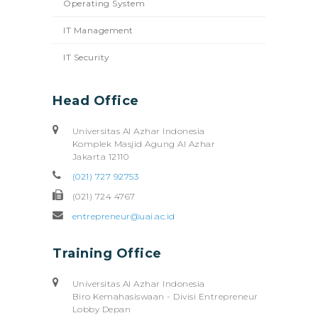
Operating System
IT Management
IT Security
Head Office
Universitas Al Azhar Indonesia
Komplek Masjid Agung Al Azhar
Jakarta 12110
(021) 727 92753
(021) 724 4767
entrepreneur@uai.ac.id
Training Office
Universitas Al Azhar Indonesia
Biro Kemahasiswaan - Divisi Entrepreneur
Lobby Depan