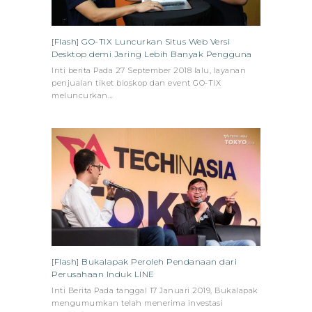
[Flash] GO-TIX Luncurkan Situs Web Versi
Desktop demi Jaring Lebih Banyak Pengguna
Inti berita Pada 27 September 2018 lalu, layanan
penjualan tiket bioskop dan event GO-TIX
meluncurkan…
[Flash] Bukalapak Peroleh Pendanaan dari
Perusahaan Induk LINE
Inti Berita Pada tanggal 17 Januari 2019, Bukalapak
mengumumkan telah menerima investasi