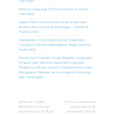
CUP 2023
Festival Language 2023 Universitas Al-Azhar
Indonesia
Dosen FISIP Universitas Al Azhar Indonesia
Analisis Rencana Duet Airlangga – Zulhas di
Pilpres 2024
Mahasiswa Universitas Al Azhar Indonesia
mengikuti Kemah Kebangsaan Bagi Generasi
Muda 2023
Peresmian Program Studi Magister Linguistik
Terapan dan Seminar Nasional“Linguistik
Terapan di Ranah Hukum, Penerjemahan, dan
Pengajaran Bahasa: Antara Urgensi, Peluang,
dan Tantangan”
previous
next
Pernah Gagal
6 Startup Indonesia
post:
post:
Berbisnis Franchise,
yang Lolos GnB
Dua Pemuda Ini Buat
Accelerator Batch