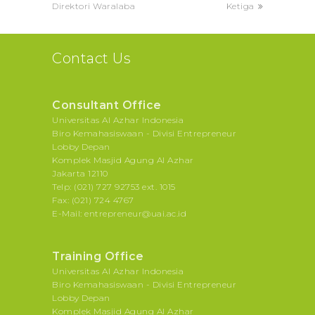
Direktori Waralaba
Ketiga
Contact Us
Consultant Office
Universitas Al Azhar Indonesia
Biro Kemahasiswaan - Divisi Entrepreneur
Lobby Depan
Komplek Masjid Agung Al Azhar
Jakarta 12110
Telp: (021) 727 92753 ext. 1015
Fax: (021) 724 4767
E-Mail: entrepreneur@uai.ac.id
Training Office
Universitas Al Azhar Indonesia
Biro Kemahasiswaan - Divisi Entrepreneur
Lobby Depan
Komplek Masjid Agung Al Azhar