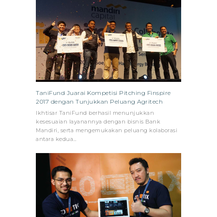
TaniFund Juarai Kompetisi Pitching Finspire
2017 dengan Tunjukkan Peluang Agritech
Ikhtisar TaniFund berhasil menunjukkan
kesesuaian layanannya dengan bisnis Bank
Mandiri, serta mengemukakan peluang kolaborasi
antara kedua…