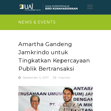
Open
Mobil
Menu
NEWS & EVENTS
Amartha Gandeng
Jamkrindo untuk
Tingkatkan Kepercayaan
Publik Bertransaksi
September 5, 2017
inspirasi