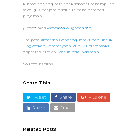
kustodian yang bertindak sebagai penampung
sekaligus penjamin seluruh dana pemberi
pinjaman.
(Diedit oleh
Pradipta Nugrahanto
)
The post
Amartha Gandeng Jamkrindo untuk
Tingkatkan Kepercayaan Publik Bertransaksi
appeared first on
Tech in Asia Indonesia
.
Source: Inspirasi
Share This
Tweet
Share
Plus one
Share
Email
Related Posts