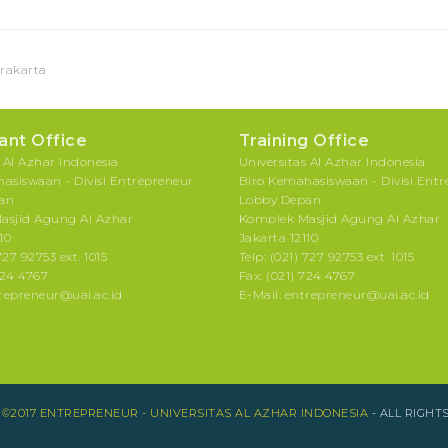
rakarta
ant Office
Training Office
s Al Azhar Indonesia
Universitas Al Azhar Indonesia
asiswaan - Divisi Entrepreneur
Biro Kemahasiswaan - Divisi Ent
an
Lobby Depan
asjid Agung Al Azhar
Komplek Masjid Agung Al Azhar
10
Jakarta 12110
727 92753 ext. 1015
Telp: (021) 727 92753 ext. 1015
724 4767
Fax: (021) 724 4767
trepreneur@uai.ac.id
E-Mail: entrepreneur@uai.ac.id
T
©2017 ENTREPRENEUR - UNIVERSITAS AL AZHAR INDONESIA
- ALL RIGHT