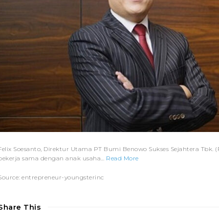
Felix Soesanto, Direktur Utama PT Bumi Benowo Sukses Sejahtera Tbk. 
bekerja sama dengan anak usaha…
Read More
Source: entrepreneur-youngsterinc
Share This