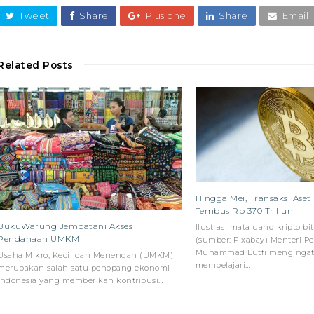
Tweet
Share
Plus one
Share
Email
Related Posts
Hingga Mei, Transaksi Aset 
Tembus Rp 370 Triliun
BukuWarung Jembatani Akses
Ilustrasi mata uang kripto bi
Pendanaan UMKM
(sumber: Pixabay) Menteri 
Muhammad Lutfi mengingat
Usaha Mikro, Kecil dan Menengah (UMKM)
mempelajari…
merupakan salah satu penopang ekonomi
Indonesia yang memberikan kontribusi…