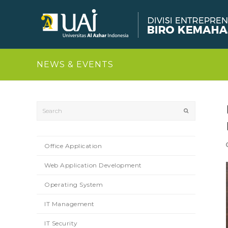
NEWS & EVENTS
Search
Submit
Office Application
Web Application Development
Operating System
IT Management
IT Security