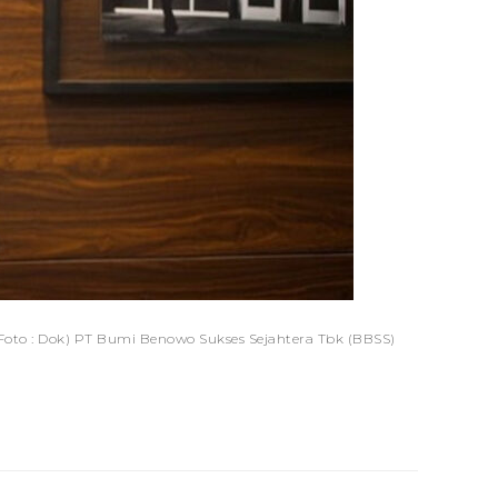
(Foto : Dok) PT Bumi Benowo Sukses Sejahtera Tbk (BBSS)