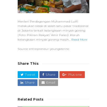
Menteri Perdagangan Muhammad Lutfi
melakukan sidak di salah satu pasar tradisional
di Jakarta terkait kelangkaan minyak goreng
(Foto: Pikiran Rakyat/ Amir Faiso)l. Kisruh
kelangkaan minyak goreng masih…
Read More
Source: entrepreneur-youngsterinc
Share This
Tweet
Share
Plus one
Share
Email
Related Posts