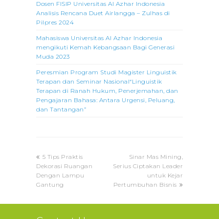
Dosen FISIP Universitas Al Azhar Indonesia
Analisis Rencana Duet Airlangga – Zulhas di
Pilpres 2024
Mahasiswa Universitas Al Azhar Indonesia
mengikuti Kemah Kebangsaan Bagi Generasi
Muda 2023
Peresmian Program Studi Magister Linguistik
Terapan dan Seminar Nasional“Linguistik
Terapan di Ranah Hukum, Penerjemahan, dan
Pengajaran Bahasa: Antara Urgensi, Peluang,
dan Tantangan”
previous
next
5 Tips Praktis
Sinar Mas Mining,
post:
post:
Dekorasi Ruangan
Serius Ciptakan Leader
Dengan Lampu
untuk Kejar
Gantung
Pertumbuhan Bisnis