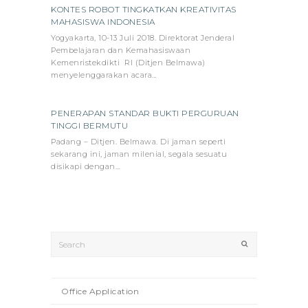
KONTES ROBOT TINGKATKAN KREATIVITAS
MAHASISWA INDONESIA
Yogyakarta, 10-13 Juli 2018. Direktorat Jenderal
Pembelajaran dan Kemahasiswaan
Kemenristekdikti RI (Ditjen Belmawa)
menyelenggarakan acara…
PENERAPAN STANDAR BUKTI PERGURUAN
TINGGI BERMUTU
Padang – Ditjen. Belmawa. Di jaman seperti
sekarang ini, jaman milenial, segala sesuatu
disikapi dengan…
Search
Submit
Office Application