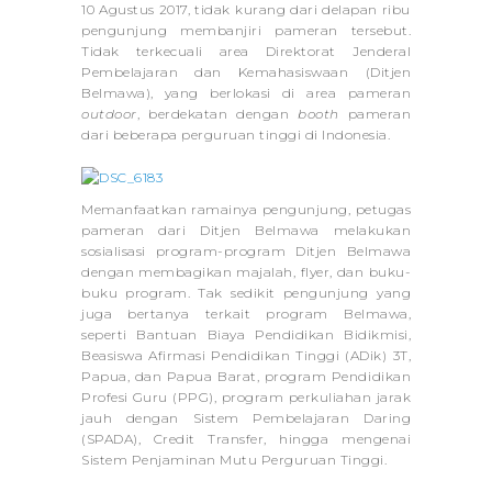
10 Agustus 2017, tidak kurang dari delapan ribu
pengunjung membanjiri pameran tersebut.
Tidak terkecuali area Direktorat Jenderal
Pembelajaran dan Kemahasiswaan (Ditjen
Belmawa), yang berlokasi di area pameran
outdoor
, berdekatan dengan
booth
pameran
dari beberapa perguruan tinggi di Indonesia.
Memanfaatkan ramainya pengunjung, petugas
pameran dari Ditjen Belmawa melakukan
sosialisasi program-program Ditjen Belmawa
dengan membagikan majalah,
flyer
, dan buku-
buku program. Tak sedikit pengunjung yang
juga bertanya terkait program Belmawa,
seperti Bantuan Biaya Pendidikan Bidikmisi,
Beasiswa Afirmasi Pendidikan Tinggi (ADik) 3T,
Papua, dan Papua Barat, program Pendidikan
Profesi Guru (PPG), program perkuliahan jarak
jauh dengan Sistem Pembelajaran Daring
(SPADA), Credit Transfer, hingga mengenai
Sistem Penjaminan Mutu Perguruan Tinggi.