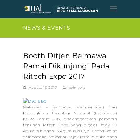
Open
Mobil
Menu
NEWS & EVENTS
Booth Ditjen Belmawa
Ramai Dikunjungi Pada
Ritech Expo 2017
August 13, 2017
belmawa
Makassar – Belmawa
. Memperingati Hari
Kebangkitan Teknologi Nasional (Hakteknas)
Ke-22 Tahun 2017, diselenggarakan pameran
tahunan Ritech Expo yang digelar sejak 10
Agustus hingga 13 Agustus 2017, di Center Point
of Indonesia, Makassar. Sejak resmi dibuka pada