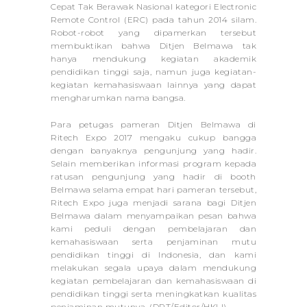
Cepat Tak Berawak Nasional kategori
Electronic
Remote Control
(ERC) pada tahun 2014 silam.
Robot-robot yang dipamerkan tersebut
membuktikan bahwa Ditjen Belmawa tak
hanya mendukung kegiatan akademik
pendidikan tinggi saja, namun juga kegiatan-
kegiatan kemahasiswaan lainnya yang dapat
mengharumkan nama bangsa.
Para petugas pameran Ditjen Belmawa di
Ritech Expo 2017 mengaku cukup bangga
dengan banyaknya pengunjung yang hadir.
Selain memberikan informasi program kepada
ratusan pengunjung yang hadir di booth
Belmawa selama empat hari pameran tersebut,
Ritech Expo juga menjadi sarana bagi Ditjen
Belmawa dalam menyampaikan pesan bahwa
kami peduli dengan pembelajaran dan
kemahasiswaan serta penjaminan mutu
pendidikan tinggi di Indonesia, dan kami
melakukan segala upaya dalam mendukung
kegiatan pembelajaran dan kemahasiswaan di
pendidikan tinggi serta meningkatkan kualitas
penjaminan mutunya. (DRT/Editor/HKLI)