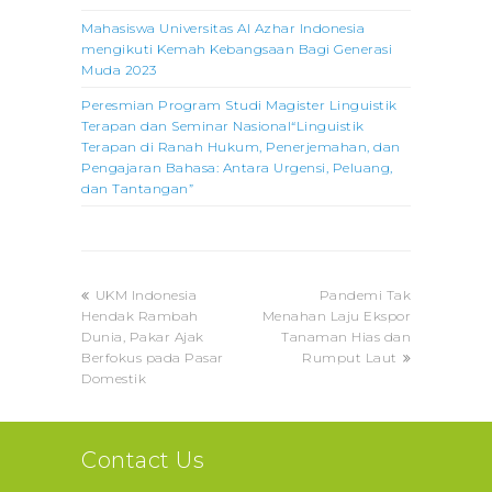
Mahasiswa Universitas Al Azhar Indonesia
mengikuti Kemah Kebangsaan Bagi Generasi
Muda 2023
Peresmian Program Studi Magister Linguistik
Terapan dan Seminar Nasional“Linguistik
Terapan di Ranah Hukum, Penerjemahan, dan
Pengajaran Bahasa: Antara Urgensi, Peluang,
dan Tantangan”
previous
next
UKM Indonesia
Pandemi Tak
post:
post:
Hendak Rambah
Menahan Laju Ekspor
Dunia, Pakar Ajak
Tanaman Hias dan
Berfokus pada Pasar
Rumput Laut
Domestik
Contact Us