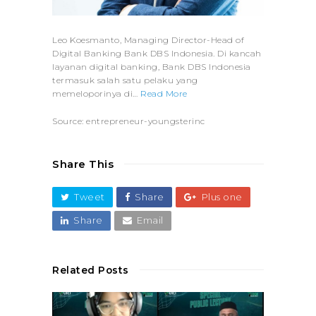
Leo Koesmanto, Managing Director-Head of
Digital Banking Bank DBS Indonesia. Di kancah
layanan digital banking, Bank DBS Indonesia
termasuk salah satu pelaku yang
memeloporinya di…
Read More
Source: entrepreneur-youngsterinc
Share This
Tweet
Share
Plus one
Share
Email
Related Posts