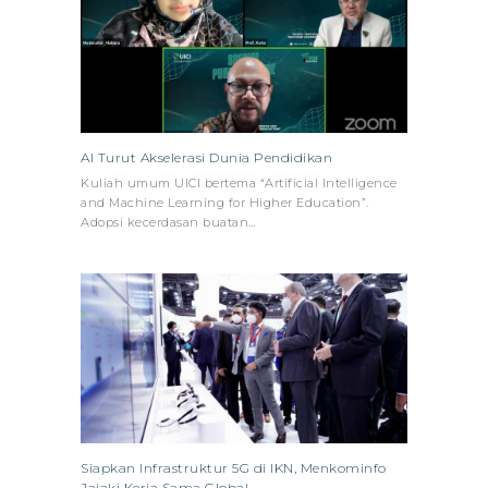
AI Turut Akselerasi Dunia Pendidikan
Kuliah umum UICI bertema “Artificial Intelligence
and Machine Learning for Higher Education”.
Adopsi kecerdasan buatan…
Siapkan Infrastruktur 5G di IKN, Menkominfo
Jajaki Kerja Sama Global