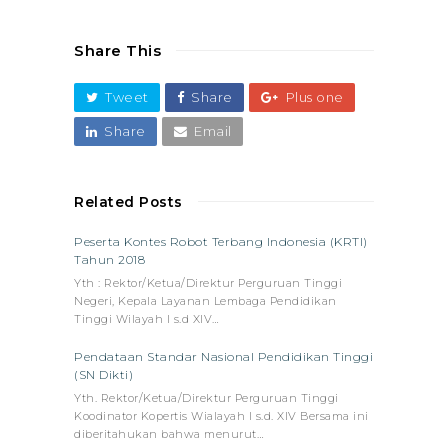
Share This
Tweet
Share
Plus one
Share
Email
Related Posts
Peserta Kontes Robot Terbang Indonesia (KRTI)
Tahun 2018
Yth : Rektor/Ketua/Direktur Perguruan Tinggi
Negeri, Kepala Layanan Lembaga Pendidikan
Tinggi Wilayah I s.d XIV…
Pendataan Standar Nasional Pendidikan Tinggi
(SN Dikti)
Yth. Rektor/Ketua/Direktur Perguruan Tinggi
Koodinator Kopertis Wialayah I s.d. XIV Bersama ini
diberitahukan bahwa menurut…