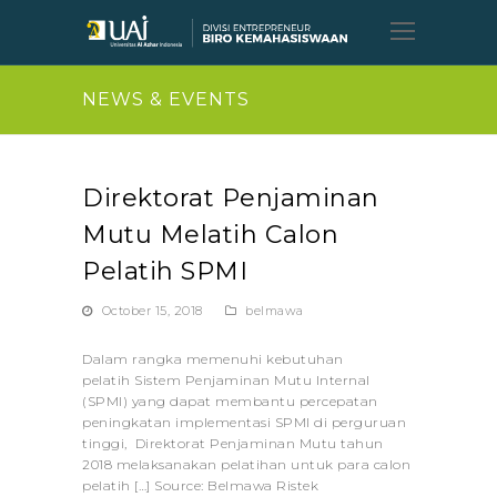
Open
Mobil
Menu
NEWS & EVENTS
Direktorat Penjaminan
Mutu Melatih Calon
Pelatih SPMI
October 15, 2018
belmawa
Dalam rangka memenuhi kebutuhan
pelatih Sistem Penjaminan Mutu Internal
(SPMI) yang dapat membantu percepatan
peningkatan implementasi SPMI di perguruan
tinggi, Direktorat Penjaminan Mutu tahun
2018 melaksanakan pelatihan untuk para calon
pelatih […] Source: Belmawa Ristek