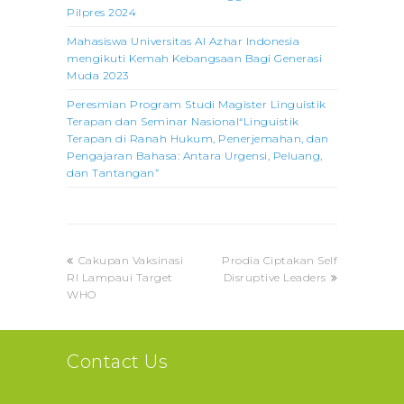
Pilpres 2024
Mahasiswa Universitas Al Azhar Indonesia
mengikuti Kemah Kebangsaan Bagi Generasi
Muda 2023
Peresmian Program Studi Magister Linguistik
Terapan dan Seminar Nasional“Linguistik
Terapan di Ranah Hukum, Penerjemahan, dan
Pengajaran Bahasa: Antara Urgensi, Peluang,
dan Tantangan”
previous
next
Cakupan Vaksinasi
Prodia Ciptakan Self
post:
post:
RI Lampaui Target
Disruptive Leaders
WHO
Contact Us