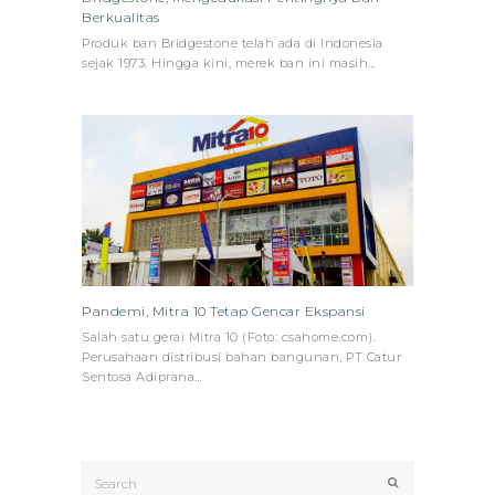
Berkualitas
Produk ban Bridgestone telah ada di Indonesia
sejak 1973. Hingga kini, merek ban ini masih…
Pandemi, Mitra 10 Tetap Gencar Ekspansi
Salah satu gerai Mitra 10 (Foto: csahome.com).
Perusahaan distribusi bahan bangunan, PT Catur
Sentosa Adiprana…
Search
Submit