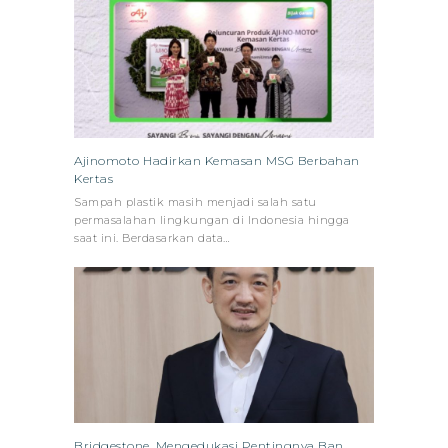
Ajinomoto Hadirkan Kemasan MSG Berbahan
Kertas
Sampah plastik masih menjadi salah satu
permasalahan lingkungan di Indonesia hingga
saat ini. Berdasarkan data…
Bridgestone, Mengedukasi Pentingnya Ban