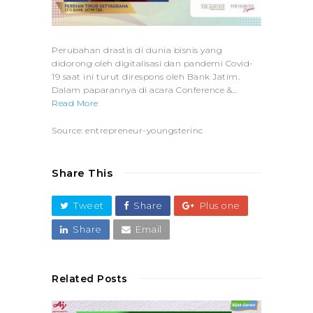
Perubahan drastis di dunia bisnis yang
didorong oleh digitalisasi dan pandemi Covid-
19 saat ini turut direspons oleh Bank Jatim.
Dalam paparannya di acara Conference &…
Read More
Source: entrepreneur-youngsterinc
Share This
Tweet
Share
Plus one
Share
Email
Related Posts