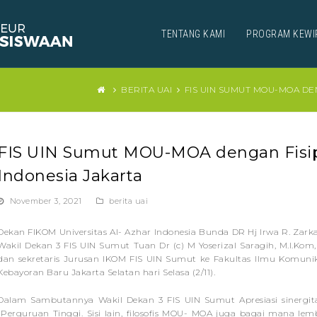
TENTANG KAMI
PROGRAM KEWI
BERITA UAI
FIS UIN SUMUT MOU-MOA DE
FIS UIN Sumut MOU-MOA dengan Fisipo
Indonesia Jakarta
November 3, 2021
berita uai
Dekan FIKOM Universitas Al- Azhar Indonesia Bunda DR Hj Irwa R. Zark
Wakil Dekan 3 FIS UIN Sumut Tuan Dr (c) M Yoserizal Saragih, M.I.Ko
dan sekretaris Jurusan IKOM FIS UIN Sumut ke Fakultas Ilmu Komunikas
Kebayoran Baru Jakarta Selatan hari Selasa (2/11).
Dalam Sambutannya Wakil Dekan 3 FIS UIN Sumut Apresiasi sinergi
Perguruan Tinggi. Sisi lain, filosofis MOU- MOA juga bagai mana le