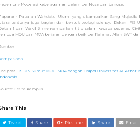
Hegemony Moderasi keberagaman dalam ber Nusa dan bangsa.
Paparan- Paparan Wahdatul Ulum yang disampaikan Sang Mujadid Be
Utara tentunya juga bagian dari bentuk teologi sciency. Dekan FI
Dekan 1 dan Wakil 3, menyampaikan titip salam kepada segenap Civi
semoga MOU dan MOA berjalan dengan baik ber Rahmat Allah SWT da
Sumber
kompasiana
The post
FIS UIN Sumut MOU-MOA dengan Fisipol Universitas Al-Azhar I
Indonesia
.
Source: Berita Kampus
Share This
Tweet
Share
Plus one
Share
Email