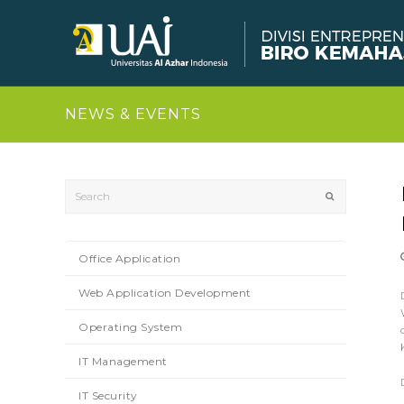
NEWS & EVENTS
Search
Submit
Office Application
Web Application Development
Operating System
IT Management
IT Security