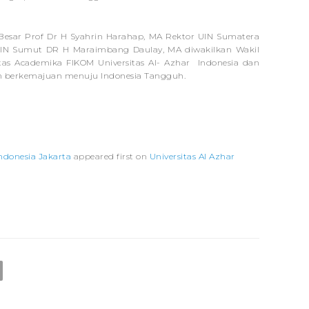
sar Prof Dr H Syahrin Harahap, MA Rektor UIN Sumatera
S UIN Sumut DR H Maraimbang Daulay, MA diwakilkan Wakil
tas Academika FIKOM Universitas Al- Azhar Indonesia dan
n berkemajuan menuju Indonesia Tangguh.
ndonesia Jakarta
appeared first on
Universitas Al Azhar