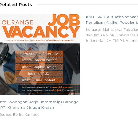
Related Posts
KM FISIP UAI sukses adak
Penulisan Artikel Populer 
Keluarga Mahasiswa Fakultas
dan Ilmu Politik Universitas 
Indonesia (KM FISIP UAI) m
Info Lowongan Kerja (Internship) Olrange
(PT. Kharisma Jingga Kreasi)
Source: Berita Kampus