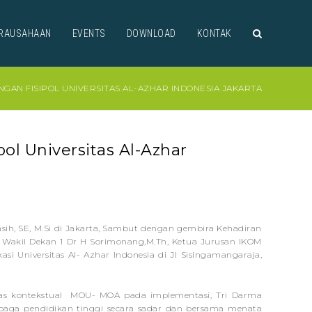
RAUSAHAAN
EVENTS
DOWNLOAD
KONTAK
NGAN FISIPOL UNIVERSITAS AL-AZHAR INDONESIA JAKARTA
l Universitas Al-Azhar
asih, SE, M.Si di Jakarta, Sambut dengan gembira Kehadiran
m, Wakil Dekan 1 Dr H Sorimonang,M.Th, Ketua Jurusan IKOM
i Universitas Al- Azhar Indonesia di Jl Sisingamangaraja,
tas kontekstual MOU- MOA pada implementasi, Tri Darma
mbaga pendidikan tinggi secara sadar dan bersama menata