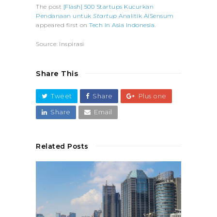
The post
[Flash] 500 Startups Kucurkan
Pendanaan untuk
Startup
Analitik AiSensum
appeared first on
Tech in Asia Indonesia
.
Source: Inspirasi
Share This
Tweet
Share
Plus one
Share
Email
Related Posts