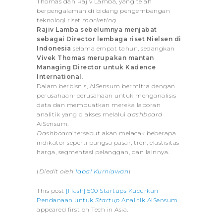
Thomas dan Rajiv Lamba, yang telah
berpengalaman di bidang pengembangan
teknologi riset
marketing
.
Rajiv Lamba sebelumnya menjabat
sebagai Director lembaga riset Nielsen di
Indonesia
selama empat tahun, sedangkan
Vivek Thomas merupakan mantan
Managing Director untuk Kadence
International
.
Dalam berbisnis, AiSensum bermitra dengan
perusahaan-perusahaan untuk menganalisis
data dan membuatkan mereka laporan
analitik yang diakses melalui
dashboard
AiSensum.
Dashboard
tersebut akan melacak beberapa
indikator seperti pangsa pasar, tren, elastisitas
harga, segmentasi pelanggan, dan lainnya.
(
Diedit oleh
Iqbal Kurniawan
)
This post
[Flash] 500 Startups Kucurkan
Pendanaan untuk
Startup
Analitik AiSensum
appeared first on Tech in Asia.