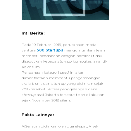
Inti Berita:
Pada 19 Februari 2019, perusahaan modal
ventura
500 Startups
mengumumkan telah
memberi pendanaan dengan nominal tidak
disebutkan kepada
startup
komputasi analitik
AiSensum.
Pendanaan kategori
seed
ini akan
dimanfaatkan membantu pengembangan
skala bisnis dari
startup
yang didirikan sejak
2018 tersebut. Proses penggalangan dana
startup
asal Jakarta tersebut telah dilakukan
sejak November 2018 silam.
Fakta Lainnya:
AiSensum didirikan oleh dua ekspat, Vivek