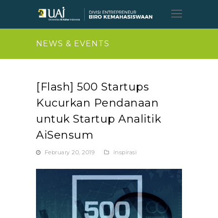
Open
Mobil
Menu
NEWS & EVENTS
[Flash] 500 Startups
Kucurkan Pendanaan
untuk Startup Analitik
AiSensum
February 20, 2019
inspirasi