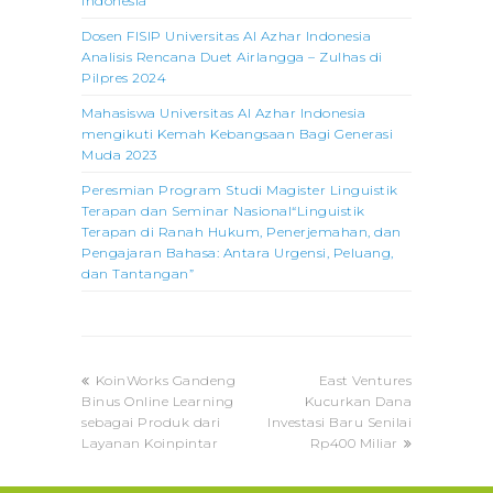
Indonesia
Dosen FISIP Universitas Al Azhar Indonesia
Analisis Rencana Duet Airlangga – Zulhas di
Pilpres 2024
Mahasiswa Universitas Al Azhar Indonesia
mengikuti Kemah Kebangsaan Bagi Generasi
Muda 2023
Peresmian Program Studi Magister Linguistik
Terapan dan Seminar Nasional“Linguistik
Terapan di Ranah Hukum, Penerjemahan, dan
Pengajaran Bahasa: Antara Urgensi, Peluang,
dan Tantangan”
previous
next
KoinWorks Gandeng
East Ventures
post:
post:
Binus Online Learning
Kucurkan Dana
sebagai Produk dari
Investasi Baru Senilai
Layanan Koinpintar
Rp400 Miliar