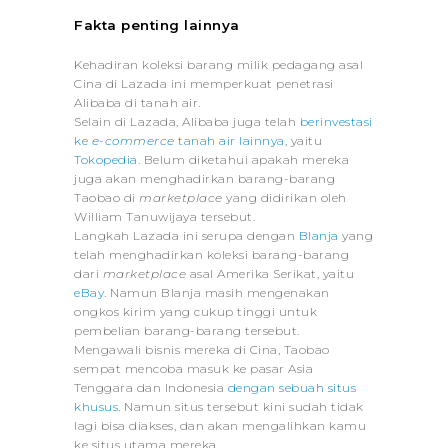
Fakta penting lainnya
Kehadiran koleksi barang milik pedagang asal
Cina di Lazada ini memperkuat penetrasi
Alibaba di tanah air.
Selain di Lazada, Alibaba juga telah
berinvestasi
ke
e-commerce
tanah air lainnya
, yaitu
Tokopedia
. Belum diketahui apakah mereka
juga akan menghadirkan barang-barang
Taobao di
marketplace
yang didirikan oleh
William Tanuwijaya tersebut.
Langkah Lazada ini serupa dengan
Blanja
yang
telah menghadirkan koleksi barang-barang
dari
marketplace
asal Amerika Serikat, yaitu
eBay
. Namun Blanja masih mengenakan
ongkos kirim yang cukup tinggi untuk
pembelian barang-barang tersebut.
Mengawali bisnis mereka di Cina, Taobao
sempat mencoba masuk ke pasar Asia
Tenggara dan Indonesia
dengan sebuah situs
khusus
. Namun situs tersebut kini sudah tidak
lagi bisa diakses, dan akan mengalihkan kamu
ke situs utama mereka.