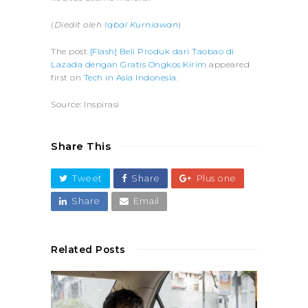
(
Diedit oleh
Iqbal Kurniawan
)
The post
[Flash] Beli Produk dari Taobao di
Lazada dengan Gratis Ongkos Kirim
appeared
first on
Tech in Asia Indonesia
.
Source: Inspirasi
Share This
Tweet
Share
Plus one
Share
Email
Related Posts