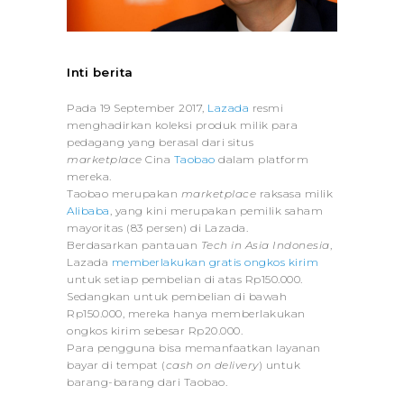
Inti berita
Pada 19 September 2017,
Lazada
resmi
menghadirkan koleksi produk milik para
pedagang yang berasal dari situs
marketplace
Cina
Taobao
dalam platform
mereka.
Taobao merupakan
marketplace
raksasa milik
Alibaba
, yang kini merupakan pemilik saham
mayoritas (83 persen) di Lazada.
Berdasarkan pantauan
Tech in Asia Indonesia
,
Lazada
memberlakukan gratis ongkos kirim
untuk setiap pembelian di atas Rp150.000.
Sedangkan untuk pembelian di bawah
Rp150.000, mereka hanya memberlakukan
ongkos kirim sebesar Rp20.000.
Para pengguna bisa memanfaatkan layanan
bayar di tempat (
cash on delivery
) untuk
barang-barang dari Taobao.