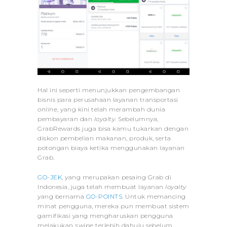
Hal ini seperti menunjukkan pengembangan
bisnis para perusahaan layanan transportasi
online
, yang kini telah merambah dunia
pembayaran dan
loyalty
. Sebelumnya,
GrabRewards juga bisa kamu tukarkan dengan
diskon pembelian makanan, produk, serta
potongan biaya ketika menggunakan layanan
Grab.
GO-JEK
, yang merupakan pesaing Grab di
Indonesia, juga telah membuat layanan
loyalty
yang bernama
GO-POINTS
. Untuk memancing
minat pengguna, mereka pun membuat sistem
gamifikasi yang mengharuskan pengguna
melakukan
swipe
terlebih dahulu sebelum