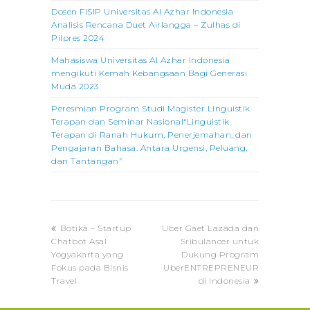
Dosen FISIP Universitas Al Azhar Indonesia
Analisis Rencana Duet Airlangga – Zulhas di
Pilpres 2024
Mahasiswa Universitas Al Azhar Indonesia
mengikuti Kemah Kebangsaan Bagi Generasi
Muda 2023
Peresmian Program Studi Magister Linguistik
Terapan dan Seminar Nasional“Linguistik
Terapan di Ranah Hukum, Penerjemahan, dan
Pengajaran Bahasa: Antara Urgensi, Peluang,
dan Tantangan”
previous
next
Botika – Startup
Uber Gaet Lazada dan
post:
post:
Chatbot Asal
Sribulancer untuk
Yogyakarta yang
Dukung Program
Fokus pada Bisnis
UberENTREPRENEUR
Travel
di Indonesia