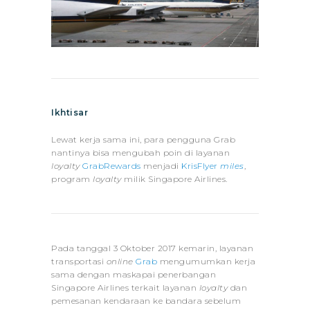
Ikhtisar
Lewat kerja sama ini, para pengguna Grab
nantinya bisa mengubah poin di layanan
loyalty
GrabRewards
menjadi
KrisFlyer
miles
,
program
loyalty
milik Singapore Airlines.
Pada tanggal 3 Oktober 2017 kemarin, layanan
transportasi
online
Grab
mengumumkan kerja
sama dengan maskapai penerbangan
Singapore Airlines terkait layanan
loyalty
dan
pemesanan kendaraan ke bandara sebelum