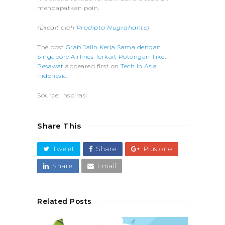
mendapatkan poin.
(Diedit oleh
Pradipta Nugrahanto
)
The post
Grab Jalin Kerja Sama dengan
Singapore Airlines Terkait Potongan Tiket
Pesawat
appeared first on
Tech in Asia
Indonesia
.
Source: Inspirasi
Share This
Tweet
Share
Plus one
Share
Email
Related Posts