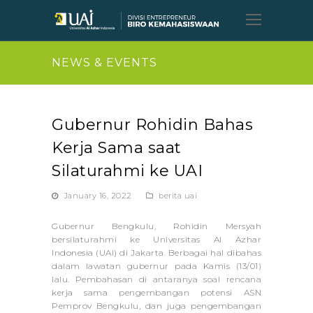
Open
Mobil
Menu
NEWS & EVENTS
Gubernur Rohidin Bahas
Kerja Sama saat
Silaturahmi ke UAI
January 16, 2022
berita uai
Gubernur Bengkulu, Rohidin Mersyah
bersilaturahmi ke Universitas Al Azhar
Indonesia (UAI) di Jakarta. Berbagai hal dibahas
dalam lawatan gubernur pada Kamis (13/01)
lalu. Pembahasan di antaranya soal rencana
kerja sama pengembangan potensi ASN
Pemprov Bengkulu, dan juga pengembangan