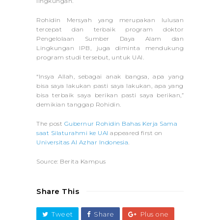
lingkungan.
Rohidin Mersyah yang merupakan lulusan
tercepat dan terbaik program doktor
Pengelolaan Sumber Daya Alam dan
Lingkungan IPB, juga diminta mendukung
program studi tersebut, untuk UAI.
“Insya Allah, sebagai anak bangsa, apa yang
bisa saya lakukan pasti saya lakukan, apa yang
bisa terbaik saya berikan pasti saya berikan,”
demikian tanggap Rohidin.
The post
Gubernur Rohidin Bahas Kerja Sama
saat Silaturahmi ke UAI
appeared first on
Universitas Al Azhar Indonesia
.
Source: Berita Kampus
Share This
Tweet
Share
Plus one