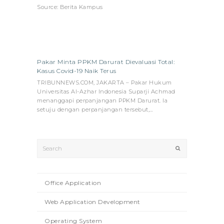
Source: Berita Kampus
Pakar Minta PPKM Darurat Dievaluasi Total:
Kasus Covid-19 Naik Terus
TRIBUNNEWS.COM, JAKARTA – Pakar Hukum
Universitas Al-Azhar Indonesia Suparji Achmad
menanggapi perpanjangan PPKM Darurat. Ia
setuju dengan perpanjangan tersebut,…
Search
Submit
Office Application
Web Application Development
Operating System