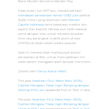
Bank Mandiri bernama Mandiri Pay.
Pada bulan Juli 2017 lalu, mereka berhasil
mendapat pendanaan senilai US$2 juta
(sekitar
Rp26 miliar) yang dipimpin oleh
Mandiri
Capital Indonesia
serta beberapa investor lain
seperti Gan Kapital. Mereka pun telah bekerja
sama dengan Visa untuk mendistribusikan
lima ribu perangkat
mobile point of sale
(mPOS) di lokasi-lokasi wisata populer.
Saat ini mereka telah mempunyai kantor
perwakilan di Bali, untuk memudahkan tim
sales
dalam menggaet lebih banyak
merchant
.
(Diedit oleh
Fairuz Rana Ulfah
)
This post
Hadirkan Fitur Mesin Kasir (POS),
Cashlez Mengaku Tidak Ingin Bersaing dengan
Startup
POS Lain
appeared first on Tech in Asia.
The post
Hadirkan Fitur Mesin Kasir (POS),
Cashlez Mengaku Tidak Ingin Bersaing dengan
Startup
POS Lain
appeared first on
Tech in Asia