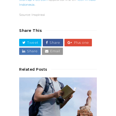
Indonesia
.
Source: Inspirasi
Share This
Tweet
Share
Plus one
Share
Email
Related Posts