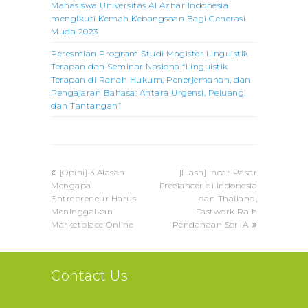
Mahasiswa Universitas Al Azhar Indonesia
mengikuti Kemah Kebangsaan Bagi Generasi
Muda 2023
Peresmian Program Studi Magister Linguistik
Terapan dan Seminar Nasional“Linguistik
Terapan di Ranah Hukum, Penerjemahan, dan
Pengajaran Bahasa: Antara Urgensi, Peluang,
dan Tantangan”
previous
next
[Opini] 3 Alasan
[Flash] Incar Pasar
post:
post:
Mengapa
Freelancer di Indonesia
Entrepreneur Harus
dan Thailand,
Meninggalkan
Fastwork Raih
Marketplace Online
Pendanaan Seri A
Contact Us