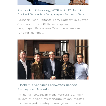
Permudah Pelancong, WORKnPLAY Hadirkan
Aplikasi Pencarian Penginapan Berbasis Peta
Founder: Irwan Hartanto, Harry Darmawijaya, Jevon
Christian Industri: Platform penyewaan
penginapan Pendanaan: Telah menerima seed
funding (nominal…
[Flash] MDI Ventures Berinvestasi kepada
Startup asal Australia
Inti berita Perusahaan modal ventura (VC) milik
Telkom, MDI Ventures, mengumumkan investasi
mereka kepada startup teknologi komunikasi…