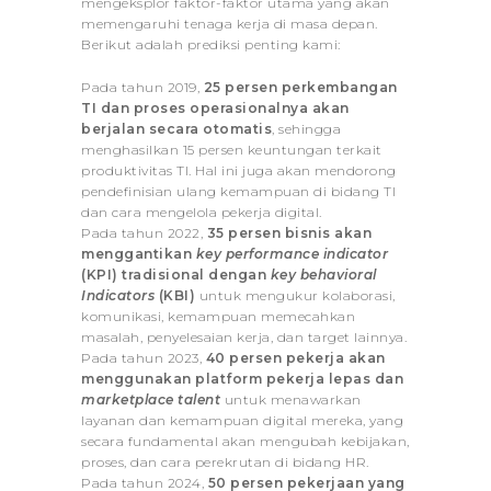
mengeksplor faktor-faktor utama yang akan
memengaruhi tenaga kerja di masa depan.
Berikut adalah prediksi penting kami:
Pada tahun 2019,
25 persen perkembangan
TI dan proses operasionalnya akan
berjalan secara otomatis
, sehingga
menghasilkan 15 persen keuntungan terkait
produktivitas TI. Hal ini juga akan mendorong
pendefinisian ulang kemampuan di bidang TI
dan cara mengelola pekerja digital.
Pada tahun 2022,
35 persen bisnis akan
menggantikan
key performance indicator
(KPI) tradisional dengan
key behavioral
Indicators
(KBI)
untuk mengukur kolaborasi,
komunikasi, kemampuan memecahkan
masalah, penyelesaian kerja, dan target lainnya.
Pada tahun 2023,
40 persen pekerja akan
menggunakan platform pekerja lepas dan
marketplace talent
untuk menawarkan
layanan dan kemampuan digital mereka, yang
secara fundamental akan mengubah kebijakan,
proses, dan cara perekrutan di bidang HR.
Pada tahun 2024,
50 persen pekerjaan yang