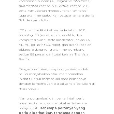
kecerdasan buatan (AI),
cognitive interfaces
,
augmented reality
(AR),
virtual reality
(VR),
serta kemudahan menggunakan teknologi
juga akan mengaburkan batasan antara dunia
fisik dengan digital.
IDC memprediksi bahwa pada tahun 2021,
teknologi 3D (sosial, seluler, analitik, dan
komputasi awan) serta akselerator inovasi (AI,
AR, VR, IoT,
print
3D, robot, dan
drone
) adalah
bidang-bidang yang akan menyumbang
sekitar 89 persen dari total belanja TI di Asia
Pasifik.
Dengan demikian, banyak organisasi sudah
mulai menjalankan atau merencanakan
inisiatif untuk membekali para pekerjanya
dengan kemampuan digital yang diperlukan di
masa depan.
Namun, organisasi dan pemerintah perlu
mempertimbangkan perubahan ini secara
menyeluruh.
Beberapa pertanyan yang
perlu diperhatikan, terutama dengan