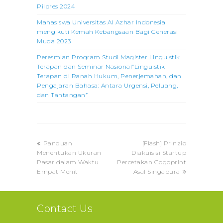
Pilpres 2024
Mahasiswa Universitas Al Azhar Indonesia
mengikuti Kemah Kebangsaan Bagi Generasi
Muda 2023
Peresmian Program Studi Magister Linguistik
Terapan dan Seminar Nasional“Linguistik
Terapan di Ranah Hukum, Penerjemahan, dan
Pengajaran Bahasa: Antara Urgensi, Peluang,
dan Tantangan”
previous
next
Panduan
[Flash] Prinzio
post:
post:
Menentukan Ukuran
Diakuisisi Startup
Pasar dalam Waktu
Percetakan Gogoprint
Empat Menit
Asal Singapura
Contact Us