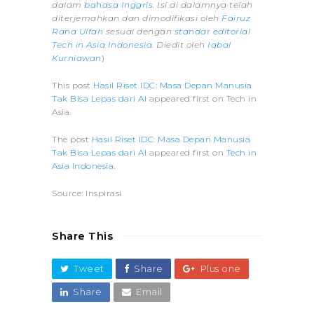
dalam
bahasa Inggris
. Isi di dalamnya telah
diterjemahkan dan dimodifikasi oleh
Fairuz
Rana Ulfah
sesuai dengan
standar editorial
Tech in Asia Indonesia
. Diedit oleh
Iqbal
Kurniawan
)
This post
Hasil Riset IDC: Masa Depan Manusia
Tak Bisa Lepas dari AI
appeared first on Tech in
Asia.
The post
Hasil Riset IDC: Masa Depan Manusia
Tak Bisa Lepas dari AI
appeared first on
Tech in
Asia Indonesia
.
Source: Inspirasi
Share This
Tweet
Share
Plus one
Share
Email