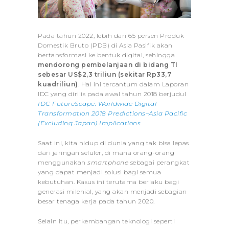
Pada tahun 2022, lebih dari 65 persen Produk
Domestik Bruto (PDB) di Asia Pasifik akan
bertansformasi ke bentuk digital, sehingga
mendorong pembelanjaan di bidang TI
sebesar US$2,3 triliun (sekitar Rp33,7
kuadriliun)
. Hal ini tercantum dalam Laporan
IDC yang dirilis pada awal tahun 2018 berjudul
IDC FutureScape: Worldwide Digital
Transformation 2018 Predictions–Asia Pacific
(Excluding Japan) Implications.
Saat ini, kita hidup di dunia yang tak bisa lepas
dari jaringan seluler, di mana orang-orang
menggunakan
smartphone
sebagai perangkat
yang dapat menjadi solusi bagi semua
kebutuhan. Kasus ini terutama berlaku bagi
generasi milenial, yang akan menjadi sebagian
besar tenaga kerja pada tahun 2020.
Selain itu, perkembangan teknologi seperti