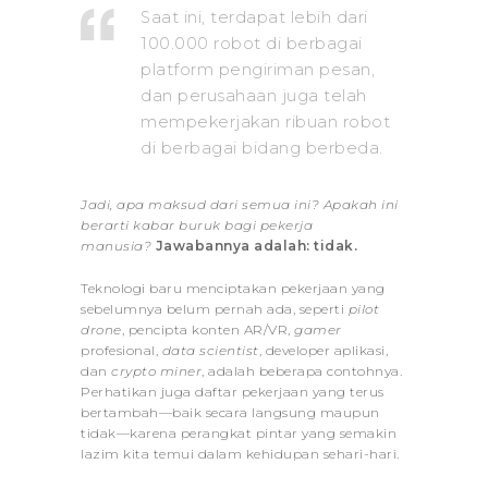
Saat ini, terdapat lebih dari
100.000 robot di berbagai
platform pengiriman pesan,
dan perusahaan juga telah
mempekerjakan ribuan robot
di berbagai bidang berbeda.
Jadi, apa maksud dari semua ini? Apakah ini
berarti kabar buruk bagi pekerja
manusia?
Jawabannya adalah: tidak.
Teknologi baru menciptakan pekerjaan yang
sebelumnya belum pernah ada, seperti
pilot
drone
, pencipta konten AR/VR,
gamer
profesional,
data scientist
, developer aplikasi,
dan
crypto miner
, adalah beberapa contohnya.
Perhatikan juga daftar pekerjaan yang terus
bertambah—baik secara langsung maupun
tidak—karena perangkat pintar yang semakin
lazim kita temui dalam kehidupan sehari-hari.