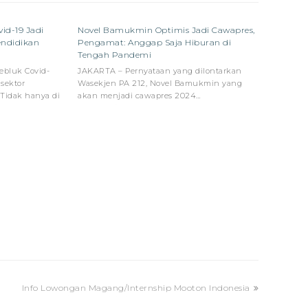
id-19 Jadi
Novel Bamukmin Optimis Jadi Cawapres,
endidikan
Pengamat: Anggap Saja Hiburan di
Tengah Pandemi
gebluk Covid-
JAKARTA – Pernyataan yang dilontarkan
sektor
Wasekjen PA 212, Novel Bamukmin yang
Tidak hanya di
akan menjadi cawapres 2024…
next
Info Lowongan Magang/Internship Mooton Indonesia
post: