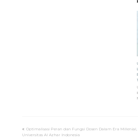
previous
Optimalisasi Peran dan Fungsi Dosen Dalam Era Millenial
post:
Universitas Al Azhar Indonesia