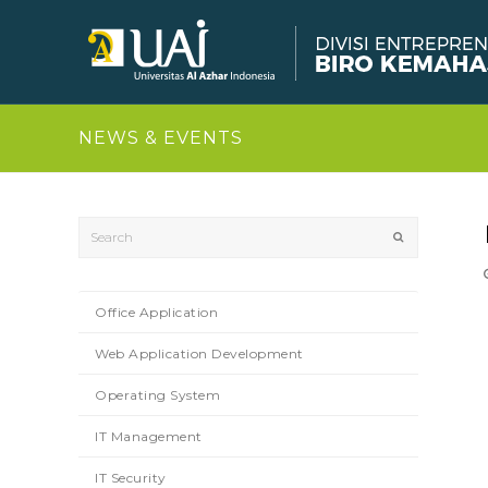
NEWS & EVENTS
Search
Submit
Office Application
Web Application Development
Operating System
IT Management
IT Security