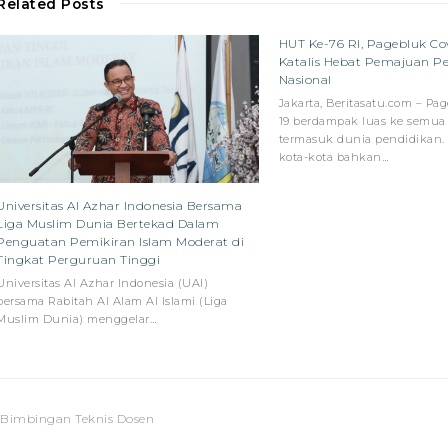
Related Posts
HUT Ke-76 RI, Pagebluk Cov
Katalis Hebat Pemajuan P
Nasional
Jakarta, Beritasatu.com – Pa
19 berdampak luas ke semua 
termasuk dunia pendidikan. 
kota-kota bahkan…
Universitas Al Azhar Indonesia Bersama
Liga Muslim Dunia Bertekad Dalam
Penguatan Pemikiran Islam Moderat di
Tingkat Perguruan Tinggi
Universitas Al Azhar Indonesia (UAI)
bersama Rabitah Al Alam Al Islami (Liga
Muslim Dunia) menggelar…
, Bimbingan Teknis Dosen