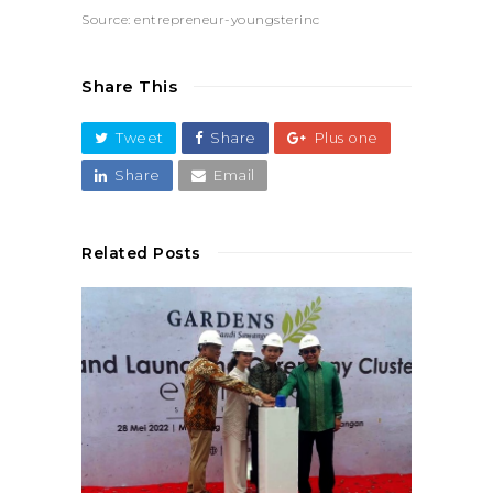
Source: entrepreneur-youngsterinc
Share This
Tweet
Share
Plus one
Share
Email
Related Posts