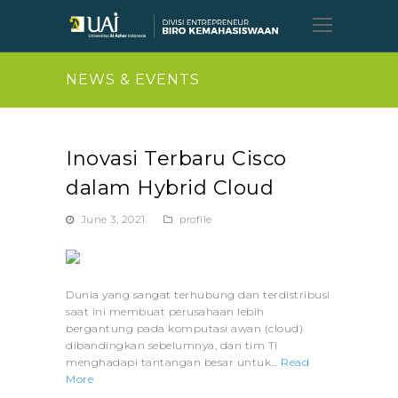
Open
Mobil
Menu
NEWS & EVENTS
Inovasi Terbaru Cisco
dalam Hybrid Cloud
June 3, 2021
profile
Dunia yang sangat terhubung dan terdistribusi
saat ini membuat perusahaan lebih
bergantung pada komputasi awan (cloud)
dibandingkan sebelumnya, dan tim TI
menghadapi tantangan besar untuk…
Read
More