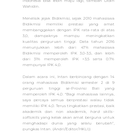
Indonesia bisa lebih maju lagi, tambah Didin
Wahidin.
Menelisik jejak Bidikmisi, sejak 2010 mahasiswa
Bidikmisi memiliki prestasi yang amat
membanggakan dengan IPK rata-rata di atas
3,0, dampaknya mampu meningkatkan
kualitas perguruan tinggi. Data tahun 2016
menunjukkan lebih dari 47% mahasiswa
Bidikmisi memperoleh IPK 3,0-3,5, dan lebih
dari 31% memperoleh IPK >3,5 serta 0.7%
mempunyai IPK 4,0.
Dalam acara ini, Intan berbincang dengan 14
orang mahasiswa Bidikmisi semester 2 di 9
perguruan tinggi se-Provinsi Bali yang
memperoleh IPK 4,0. “Bagi mahasiswa lainnya,
saya percaya semua berprestasi walau tidak
memiliki IPK 4,0. Terus tingkatkan prestasi, baik
akademik dan non akademik,
hard skills-
softskills
yang kelak akan amat berguna untuk
menghadapi dunia yang selalu berubah”,
pungkas Intan. (Andri/Editor/HKLI))