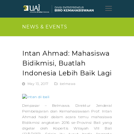
Open
Mobil
Menu
NEWS & EVENTS
Intan Ahmad: Mahasiswa
Bidikmisi, Buatlah
Indonesia Lebih Baik Lagi
May 13, 2017
belmawa
Denpasar – Belmawa. Direktur Jenderal
Pembelajaran dan Kemahasiswaan Prof. Intan
Ahmad hadir dalam acara temu mahasiswa
Bidikmisi angkatan 2016 se-Provinsi Bali yang
digelar oleh Kopertis Wilayah VIII Bali
(12/5/2017). Selain itu, turut hadir Anggota