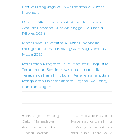
Festival Language 2023 Universitas Al-Azhar
Indonesia
Dosen FISIP Universitas Al Azhar Indonesia
Analisis Rencana Duet Airlangga – Zulhas di
Pilpres 2024
Mahasiswa Universitas Al Azhar Indonesia
mengikuti Kemah Kebangsaan Bagi Generasi
Muda 2023
Peresmian Program Studi Magister Linguistik
Terapan dan Seminar Nasional“Linguistik
Terapan di Ranah Hukum, Penerjemahan, dan
Pengajaran Bahasa: Antara Urgensi, Peluang,
dan Tantangan”
previous
next
SK Dirjen Tentang:
Olimpiade Nasional
post:
post:
Calon Mahasiswa
Matematika dan Ilmu
Afirmasi Pendidikan
Pengetahuan Alam
Tinggi Daerah
Perguruan Tinggi 2017