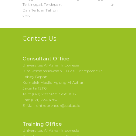
Tertinggal, Terdepan,
Dan Terluar Tahun
2017
Contact Us
Consultant Office
Universitas Al Azhar Indonesia
Biro Kemahasiswaan - Divisi Entrepreneur
Lobby Depan
Komplek Masjid Agung Al Azhar
Jakarta 12110
Telp: (021) 727 92753 ext. 1015
Fax: (021) 724 4767
E-Mail: entrepreneur@uai.ac.id
Training Office
Universitas Al Azhar Indonesia