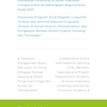
Mahasiswa Universitas Al Azhar Indonesia
mengikuti Kemah Kebangsaan Bagi Generasi
Muda 2023
Peresmian Program Studi Magister Linguistik
Terapan dan Seminar Nasional“Linguistik
Terapan di Ranah Hukum, Penerjemahan, dan
Pengajaran Bahasa: Antara Urgensi, Peluang,
dan Tantangan”
previous
next
Pelatihan
Collaborative Online
post:
post:
Penggunaan Buku
International Learning
Marugoto A1 Untuk
(COIL) Between
Pengajar Bahasa
Japanese and English
Jepang di SMA/k,
Departement Students
Perguruan Tinggi dan
Al Azhar Indonesia
Kursus Se-
University, and Kansai
Jabodetabek
University Students