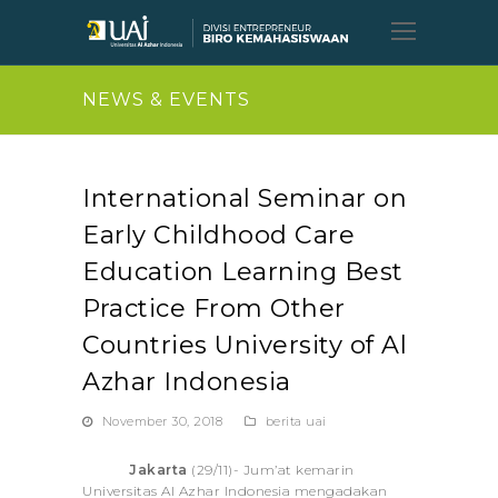
Open
Mobil
Menu
NEWS & EVENTS
International Seminar on
Early Childhood Care
Education Learning Best
Practice From Other
Countries University of Al
Azhar Indonesia
November 30, 2018
berita uai
Jakarta
(29/11)- Jum’at kemarin
Universitas Al Azhar Indonesia mengadakan