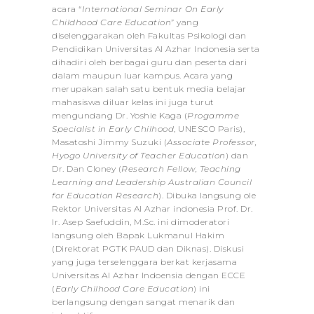
acara “
International Seminar On Early
Childhood Care Education
” yang
diselenggarakan oleh Fakultas Psikologi dan
Pendidikan Universitas Al Azhar Indonesia serta
dihadiri oleh berbagai guru dan peserta dari
dalam maupun luar kampus. Acara yang
merupakan salah satu bentuk media belajar
mahasiswa diluar kelas ini juga turut
mengundang Dr. Yoshie Kaga (
Progamme
Specialist in Early Chilhood
, UNESCO Paris),
Masatoshi Jimmy Suzuki (
Associate Professor,
Hyogo University of Teacher Education
) dan
Dr. Dan Cloney (
Research Fellow, Teaching
Learning and Leadership Australian Council
for Education Research
). Dibuka langsung ole
Rektor Universitas Al Azhar indonesia Prof. Dr.
Ir. Asep Saefuddin, M.Sc. ini dimoderatori
langsung oleh Bapak Lukmanul Hakim
(Direktorat PGTK PAUD dan Diknas). Diskusi
yang juga terselenggara berkat kerjasama
Universitas Al Azhar Indoensia dengan ECCE
(
Early Chilhood Care Education
) ini
berlangsung dengan sangat menarik dan