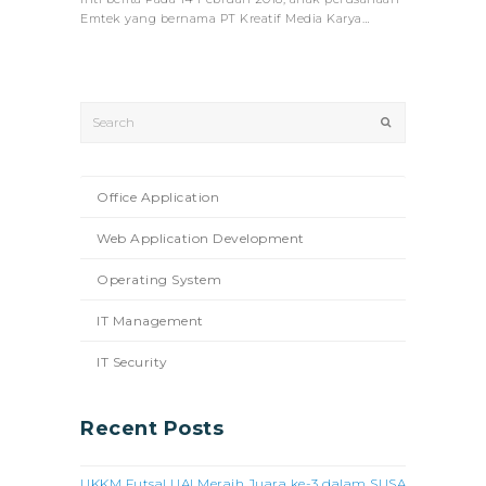
Emtek yang bernama PT Kreatif Media Karya…
Search
Submit
Office Application
Web Application Development
Operating System
IT Management
IT Security
Recent Posts
UKKM Futsal UAI Meraih Juara ke-3 dalam SUSA