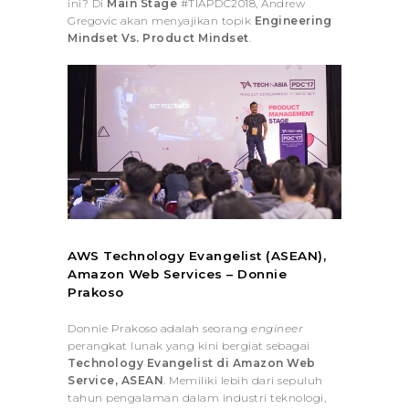
ini? Di
Main Stage
#TIAPDC2018, Andrew
Gregovic akan menyajikan topik
Engineering
Mindset Vs. Product Mindset
.
AWS Technology Evangelist (ASEAN),
Amazon Web Services –
Donnie
Prakoso
Donnie Prakoso adalah seorang
engineer
perangkat lunak yang kini bergiat sebagai
Technology Evangelist di Amazon Web
Service, ASEAN
. Memiliki lebih dari sepuluh
tahun pengalaman dalam industri teknologi,