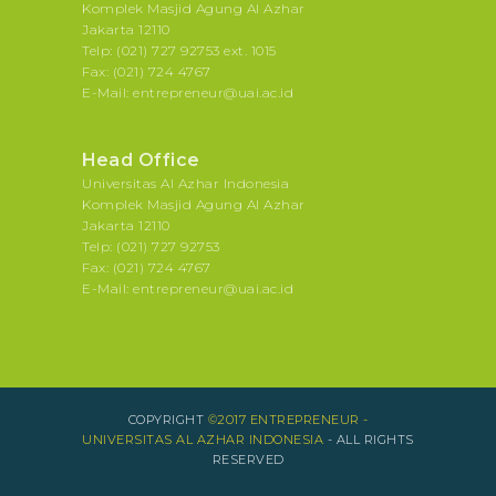
Komplek Masjid Agung Al Azhar
Jakarta 12110
Telp: (021) 727 92753 ext. 1015
Fax: (021) 724 4767
E-Mail: entrepreneur@uai.ac.id
Head Office
Universitas Al Azhar Indonesia
Komplek Masjid Agung Al Azhar
Jakarta 12110
Telp: (021) 727 92753
Fax: (021) 724 4767
E-Mail: entrepreneur@uai.ac.id
COPYRIGHT
©2017 ENTREPRENEUR -
UNIVERSITAS AL AZHAR INDONESIA
- ALL RIGHTS
RESERVED