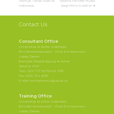
Startup Tahap Awal di
Selama Periode Mudik
Indonesia
bagi Mitra GrabCar
Contact Us
Consultant Office
Universitas Al Azhar Indonesia
Biro Kemahasiswaan - Divisi Entrepreneur
Lobby Depan
Komplek Masjid Agung Al Azhar
Jakarta 12110
Telp: (021) 727 92753 ext. 1015
Fax: (021) 724 4767
E-Mail: entrepreneur@uai.ac.id
Training Office
Universitas Al Azhar Indonesia
Biro Kemahasiswaan - Divisi Entrepreneur
Lobby Depan