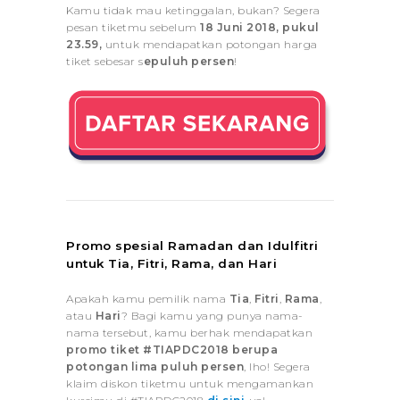
Kamu tidak mau ketinggalan, bukan? Segera
pesan tiketmu sebelum
18 Juni 2018, pukul
23.59,
untuk mendapatkan potongan harga
tiket sebesar s
epuluh persen
!
Promo spesial Ramadan dan Idulfitri
untuk Tia, Fitri, Rama, dan Hari
Apakah kamu pemilik nama
Tia
,
Fitri
,
Rama
,
atau
Hari
? Bagi kamu yang punya nama-
nama tersebut, kamu berhak mendapatkan
promo tiket #TIAPDC2018 berupa
potongan lima puluh persen
, lho! Segera
klaim diskon tiketmu untuk mengamankan