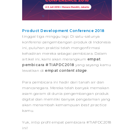
Product Development Conference 2018
tinggal tiga minggu lagi. Di satu-satunya
konferensi pengembangan produk di Indonesia
ini, puluhan praktisi telah mengonfirmasi
kehadiran mereka sebagai pembicara. Dalam
artikel ini, kami akan merangkum
empat
pembicara
#TIAPDC2018
yang sayang kamu
lewatkan di
empat
content stage
.
Para pembicara ini hadir dari tanah air dan
mancanegara. Mereka telah banyak memakan
asam garam di dunia pengembangan produk
digital dan memiliki banyak pengalaman yang
akan menambah kemampuan
best practice
kamu.
Yuk, intip profil empat pembicara #TIAPDC2018
ini!