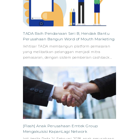
TADA Raih Pendanaan Seri B, Hendak Bantu
Perusahaan Bangun Word of Mouth Marketing
Ikhtisar TADA membangun platform pemasaran
yang melibatkan pelanggan menjadi mitra
pemasaran, dengan sistem pemberian cashback…
[Flash] Anak Perusahaan Emtek Group
Mengakuisisi KapanLagi Network
Inti berita Pada 14 Februari 2018, anak perusahaan