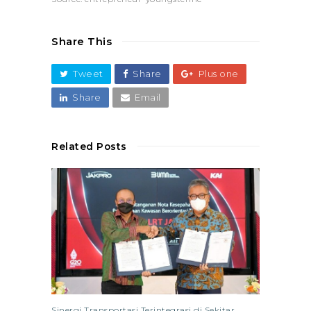
Share This
Tweet
Share
Plus one
Share
Email
Related Posts
Sinergi Transportasi Terintegrasi di Sekitar