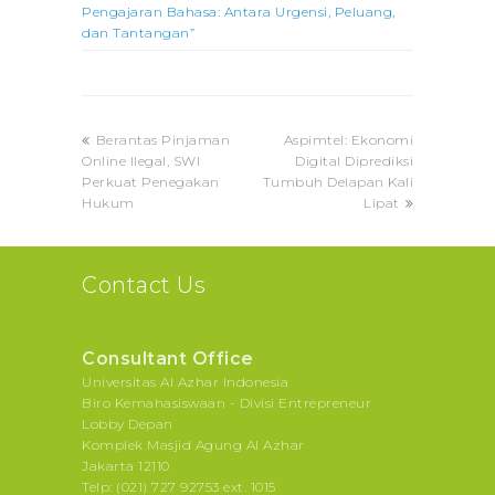
Pengajaran Bahasa: Antara Urgensi, Peluang,
dan Tantangan”
previous
next
Berantas Pinjaman
Aspimtel: Ekonomi
post:
post:
Online Ilegal, SWI
Digital Diprediksi
Perkuat Penegakan
Tumbuh Delapan Kali
Hukum
Lipat
Contact Us
Consultant Office
Universitas Al Azhar Indonesia
Biro Kemahasiswaan - Divisi Entrepreneur
Lobby Depan
Komplek Masjid Agung Al Azhar
Jakarta 12110
Telp: (021) 727 92753 ext. 1015