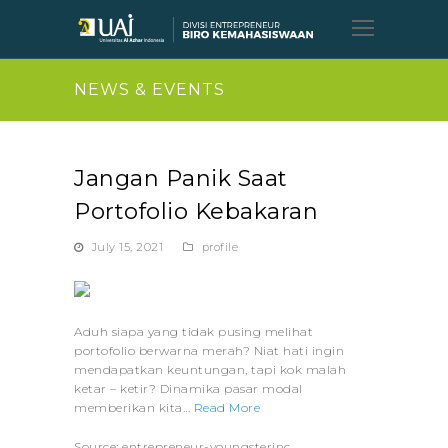
Open
Mobil
Menu
NEWS & EVENTS
Jangan Panik Saat
Portofolio Kebakaran
July 15, 2021
profile
Aduh siapa yang tidak pusing melihat
portofolio berwarna merah? Niat hati ingin
mendapatkan keuntungan, tapi kok malah
ketar – ketir? Dinamika pasar modal
memberikan kita…
Read More
Source: entrepreneur-youngsterinc