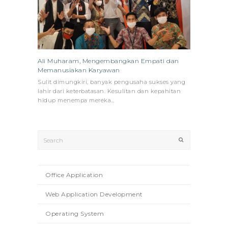
Ali Muharam, Mengembangkan Empati dan
Memanusiakan Karyawan
Sulit dimungkiri, banyak pengusaha sukses yang
lahir dari keterbatasan. Kesulitan dan kepahitan
hidup menempa mereka…
Search
Submit
Office Application
Web Application Development
Operating System