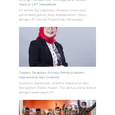
Stasiun LRT Jabodebek
PT Kereta Api Indonesia (Persero) melakukan
penandatanganan Nota Kesepahaman (MoU)
dengan PT Jakarta Propertindo (Perseroda).…
Taspen, Terapkan Prinsip PAHALA dalam
Operasional dan Investasi
Diyantini Soesilowati, Direktur Kepatuhan dan
Manajemen Risiko Taspen. Tak semua orang terkait
dengan keberadaan PT…