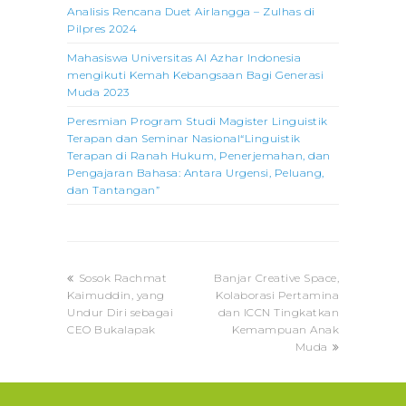
Analisis Rencana Duet Airlangga – Zulhas di
Pilpres 2024
Mahasiswa Universitas Al Azhar Indonesia
mengikuti Kemah Kebangsaan Bagi Generasi
Muda 2023
Peresmian Program Studi Magister Linguistik
Terapan dan Seminar Nasional“Linguistik
Terapan di Ranah Hukum, Penerjemahan, dan
Pengajaran Bahasa: Antara Urgensi, Peluang,
dan Tantangan”
previous
next
Sosok Rachmat
Banjar Creative Space,
post:
post:
Kaimuddin, yang
Kolaborasi Pertamina
Undur Diri sebagai
dan ICCN Tingkatkan
CEO Bukalapak
Kemampuan Anak
Muda