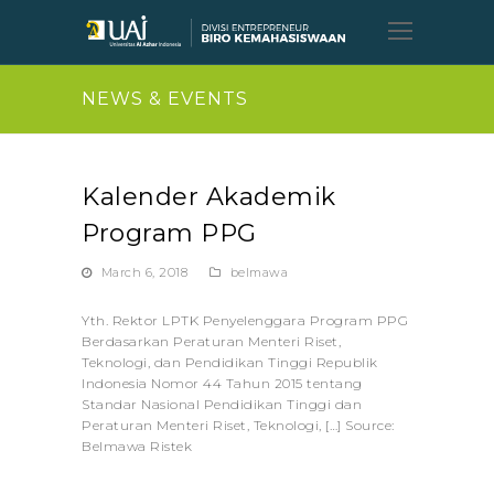
Open
Mobil
Menu
NEWS & EVENTS
Kalender Akademik
Program PPG
March 6, 2018
belmawa
Yth. Rektor LPTK Penyelenggara Program PPG
Berdasarkan Peraturan Menteri Riset,
Teknologi, dan Pendidikan Tinggi Republik
Indonesia Nomor 44 Tahun 2015 tentang
Standar Nasional Pendidikan Tinggi dan
Peraturan Menteri Riset, Teknologi, […] Source:
Belmawa Ristek