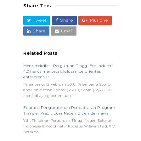
Share This
Tweet
Share
Plus one
Share
Email
Related Posts
Menristekdikti: Perguruan Tinggi Era Industri
4.0 harus mencetak lulusan berorientasi
enterpreneur
Palembang, 12 Februari 2018. Palembang Sports
and Convention Center (PSCC), Senin (12/2/2018)
menjadi ajang pertemuan…
Edaran : Pengumuman Pendaftaran Program
Transfer Kredit Luar Negeri Ditjen Belmawa
Yth. Pimpinan Perguruan Tinggi Negeri Seluruh
Indonesia & Koordinator Kopertis Wilayah I s.d. XIV
Bersama…