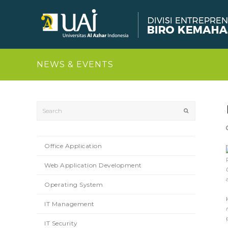
NEWS & EVENTS
Search
Submit
Office Application
Web Application Development
Operating System
IT Management
IT Security