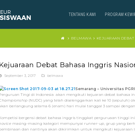
TENTANG KAMI
PROGRAM KEWI
BELMAWA
KEJUARAAN DEBAT 
Kejuaraan Debat Bahasa Inggris Nasio
September 3, 2017
belmawa
Semarang – Universitas PGR
Perguruan Tingi di Indonesia akan mengikuti kejuaran debat bahasa in
Championship
(NUDC) yang telah diselenggarkan kali ke 10 (sepuluh) o
akan berlangsung selama 6 (enam) hari mulai tanggal 3 sampai dengan
Kompetisi bergensi debat bahasa inggris tinggkat perguruaan tinggi i
novice
masing-masing kategori mempunyai
runner-up
,
grup yang ber
pembinaan dan nantinya akan dikirimkan untuk mengikuti kejuaraan In