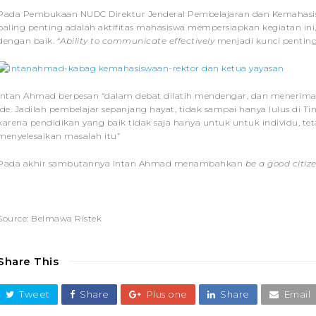
Pada Pembukaan NUDC Direktur Jenderal Pembelajaran dan Kemahasi
paling penting adalah aktifitas mahasiswa mempersiapkan kegiatan in
dengan baik. “
Ability to communicate effectively
menjadi kunci penting s
Intan Ahmad berpesan “dalam debat dilatih mendengar, dan meneri
ide. Jadilah pembelajar sepanjang hayat, tidak sampai hanya lulus di T
karena pendidikan yang baik tidak saja hanya untuk untuk individu, te
menyelesaikan masalah itu”
Pada akhir sambutannya Intan Ahmad menambahkan
be a good citiz
Source: Belmawa Ristek
Share This
Tweet
Share
Plus one
Share
Email