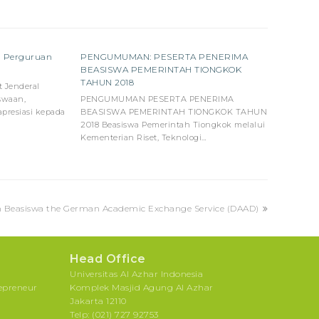
h Perguruan
PENGUMUMAN: PESERTA PENERIMA
BEASISWA PEMERINTAH TIONGKOK
TAHUN 2018
t Jenderal
swaan,
PENGUMUMAN PESERTA PENERIMA
presiasi kepada
BEASISWA PEMERINTAH TIONGKOK TAHUN
2018 Beasiswa Pemerintah Tiongkok melalui
Kementerian Riset, Teknologi…
easiswa the German Academic Exchange Service (DAAD)
Head Office
Universitas Al Azhar Indonesia
repreneur
Komplek Masjid Agung Al Azhar
Jakarta 12110
Telp: (021) 727 92753