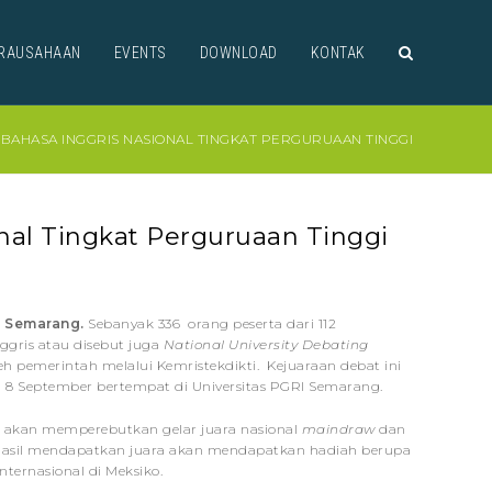
RAUSAHAAN
EVENTS
DOWNLOAD
KONTAK
BAHASA INGGRIS NASIONAL TINGKAT PERGURUAAN TINGGI
nal Tingkat Perguruaan Tinggi
I Semarang.
Sebanyak 336 orang peserta dari 112
ggris atau disebut juga
National University Debating
leh pemerintah melalui Kemristekdikti. Kejuaraan debat ini
 8 September bertempat di Universitas PGRI Semarang.
ni akan memperebutkan gelar juara nasional
maindraw
dan
hasil mendapatkan juara akan mendapatkan hadiah berupa
ternasional di Meksiko.