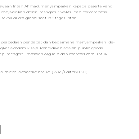
swaan Intan Ahmad, menyampaikan kepada peserta yang
i, meyakinkan dosen, mengatur waktu dan berkompetisi
ekali di era global saat ini” tegas Intan.
ma perbedaan pendapat dan bagaimana menyampaikan ide-
ingkat akademik saja. Pendidikan adalah public goods,
tapi mengerti masalah org lain dan mencari cara untuk
en, make indonesia proud
! (WAS/Editor/HKLI)