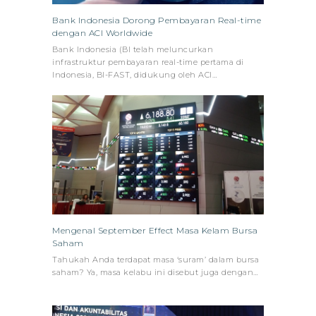
Bank Indonesia Dorong Pembayaran Real-time
dengan ACI Worldwide
Bank Indonesia (BI telah meluncurkan
infrastruktur pembayaran real-time pertama di
Indonesia, BI-FAST, didukung oleh ACI…
Mengenal September Effect Masa Kelam Bursa
Saham
Tahukah Anda terdapat masa ‘suram’ dalam bursa
saham? Ya, masa kelabu ini disebut juga dengan…