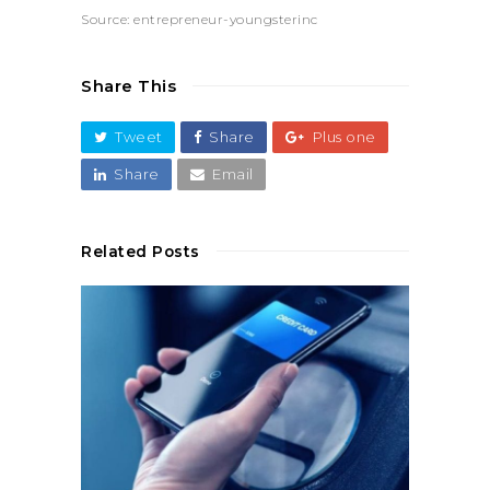
Source: entrepreneur-youngsterinc
Share This
Tweet
Share
Plus one
Share
Email
Related Posts