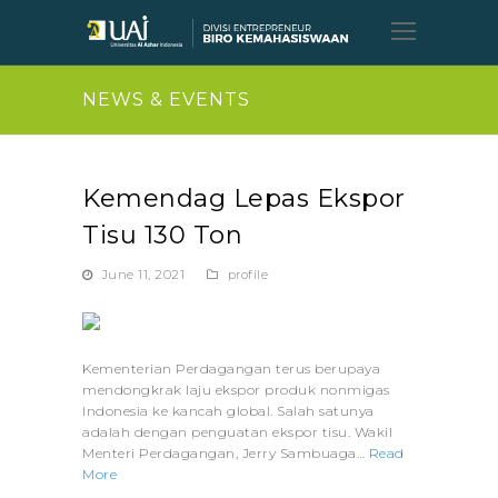
Open
Mobil
Menu
NEWS & EVENTS
Kemendag Lepas Ekspor
Tisu 130 Ton
June 11, 2021
profile
Kementerian Perdagangan terus berupaya
mendongkrak laju ekspor produk nonmigas
Indonesia ke kancah global. Salah satunya
adalah dengan penguatan ekspor tisu. Wakil
Menteri Perdagangan, Jerry Sambuaga…
Read
More