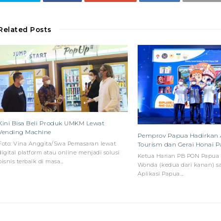
Related Posts
Kini Bisa Beli Produk UMKM Lewat
Vending Machine
Pemprov Papua Hadirkan A
Foto: Vina Anggita/Swa Pemasaran lewat
Tourism dan Gerai Honai 
digital platform atau online menjadi solusi
Ketua Harian PB PON Papua
bisnis terbaik di masa…
Wonda (kedua dari kanan) s
Aplikasi Papua…