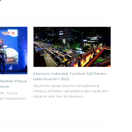
Ekonomi Indonesia Tumbuh 5,01 Persen
pada Kuartal I 2022
plikasi Papua
Sejumlah warga Jakarta menyeberang
Papua
melalui jembatan penyeberangan pada jam
 XX, Yunus
sibuk di sore hari di kawasan…
aat meresmikan