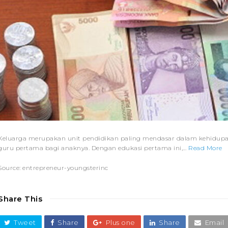
Keluarga merupakan unit pendidikan paling mendasar dalam kehidupan 
guru pertama bagi anaknya. Dengan edukasi pertama ini,…
Read More
Source: entrepreneur-youngsterinc
Share This
Tweet
Share
Plus one
Share
Email