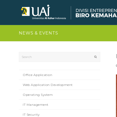
NEWS & EVENTS
Search
Submit
Office Application
Web Application Development
Operating System
IT Management
IT Security