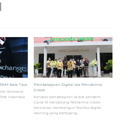
PPKM Naik Tipis
Pembelajaran Digital ala Petrokimia
Gresik
oto Istimewa).
Efek Indonesia
Kendala pembelajaran akibat pandemi
Covid-19 mendorong Petrokimia Gresik
berinovasi membangun fasilitas digital
learning yang bertopang…