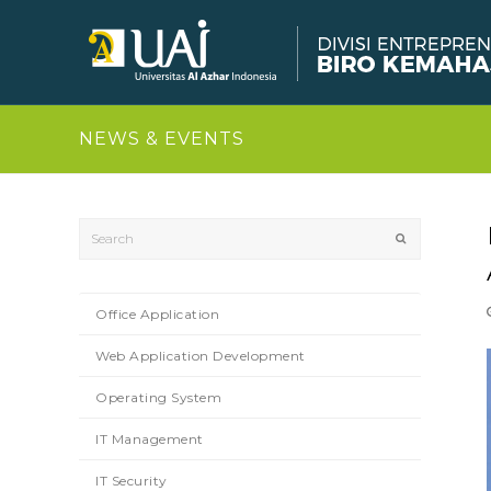
NEWS & EVENTS
Search
Submit
Office Application
Web Application Development
Operating System
IT Management
IT Security