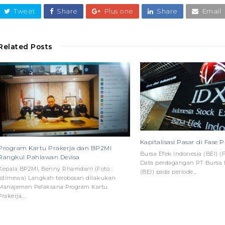
Tweet
Share
Plus one
Share
Email
Related Posts
Kapitalisasi Pasar di Fase 
Program Kartu Prakerja dan BP2MI
Bursa Efek Indonesia (BEI) (F
Rangkul Pahlawan Devisa
Data perdagangan PT Bursa 
Kepala BP2MI, Benny Rhamdani (Foto :
(BEI) pada periode…
Istimewa) Langkah terobosan dilakukan
Manajemen Pelaksana Program Kartu
Prakerja…