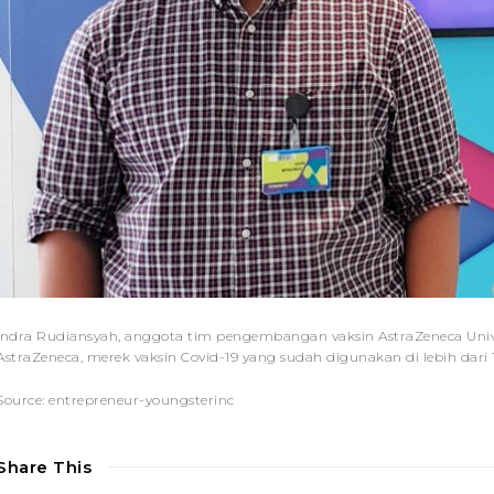
Indra Rudiansyah, anggota tim pengembangan vaksin AstraZeneca Unive
AstraZeneca, merek vaksin Covid-19 yang sudah digunakan di lebih dari
Source: entrepreneur-youngsterinc
Share This