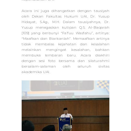
Acara ini juga dihangatkan dengan tausiyah
oleh Dekan Fakultas Hukum UAI, Dr. Yusup
Hidayat, S.Ag., M.H. Dalam tausiyahnya, Dr.
Yusup menegaskan kutipan Q.S. Al-Baqarah
[109] yang berbunyi “Fa’fuu Wasfahu”, artinya:
“Maafkan dan Biarkanlah”. Memaafkan artinya
tidak membalas kejahatan dan kesalahan
melainkan mengingat kesalahan, bahkan
membuka lembaran baru. Acara diakhiri
dengan sesi foto bersama dan silaturahmi
bersalam-salaman oleh seluruh sivitas
akademika UAI.