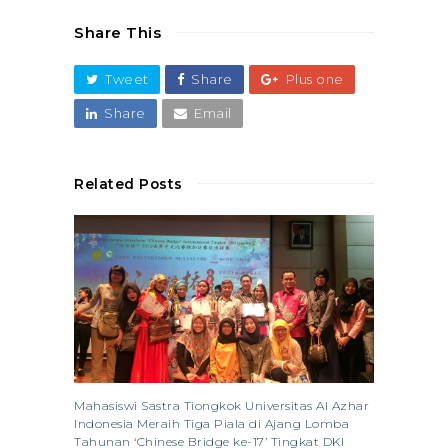
Share This
Tweet
Share
Plus one
Share
Email
Related Posts
Mahasiswi Sastra Tiongkok Universitas Al Azhar
Indonesia Meraih Tiga Piala di Ajang Lomba
Tahunan ‘Chinese Bridge ke-17’ Tingkat DKI