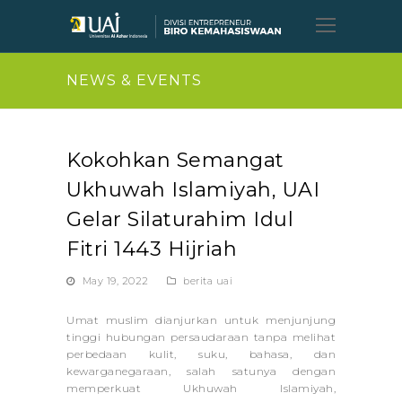
Open
Mobil
Menu
NEWS & EVENTS
Kokohkan Semangat
Ukhuwah Islamiyah, UAI
Gelar Silaturahim Idul
Fitri 1443 Hijriah
May 19, 2022
berita uai
Umat muslim dianjurkan untuk menjunjung
tinggi hubungan persaudaraan tanpa melihat
perbedaan kulit, suku, bahasa, dan
kewarganegaraan, salah satunya dengan
memperkuat Ukhuwah Islamiyah,