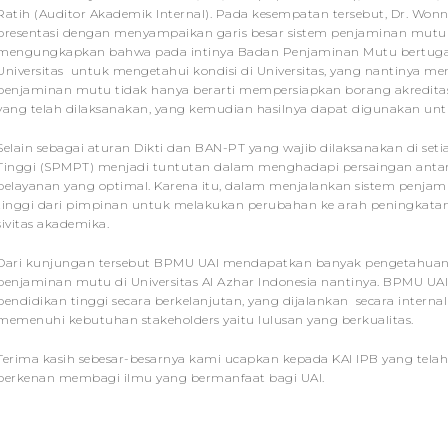
Ratih (Auditor Akademik Internal). Pada kesempatan tersebut, Dr. Wo
presentasi dengan menyampaikan garis besar sistem penjaminan mutu da
mengungkapkan bahwa pada intinya Badan Penjaminan Mutu bertuga
Universitas untuk mengetahui kondisi di Universitas, yang nantinya m
penjaminan mutu tidak hanya berarti mempersiapkan borang akreditasi, 
yang telah dilaksanakan, yang kemudian hasilnya dapat digunakan un
Selain sebagai aturan Dikti dan BAN-PT yang wajib dilaksanakan di se
Tinggi (SPMPT) menjadi tuntutan dalam menghadapi persaingan anta
pelayanan yang optimal. Karena itu, dalam menjalankan sistem penja
tinggi dari pimpinan untuk melakukan perubahan ke arah peningkata
sivitas akademika.
Dari kunjungan tersebut BPMU UAI mendapatkan banyak pengetahuan
penjaminan mutu di Universitas Al Azhar Indonesia nantinya. BPMU 
pendidikan tinggi secara berkelanjutan, yang dijalankan secara interna
memenuhi kebutuhan stakeholders yaitu lulusan yang berkualitas.
Terima kasih sebesar-besarnya kami ucapkan kepada KAI IPB yang te
berkenan membagi ilmu yang bermanfaat bagi UAI.