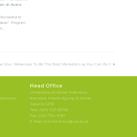
an di Acara
ecreated to
 ideas” Program
as…
e Your Weakness To Be The Best Marketers as You Can Be !!
Head Office
Universitas Al Azhar Indonesia
repreneur
Komplek Masjid Agung Al Azhar
Jakarta 12110
Telp: (021) 727 92753
Fax: (021) 724 4767
E-Mail: entrepreneur@uai.ac.id