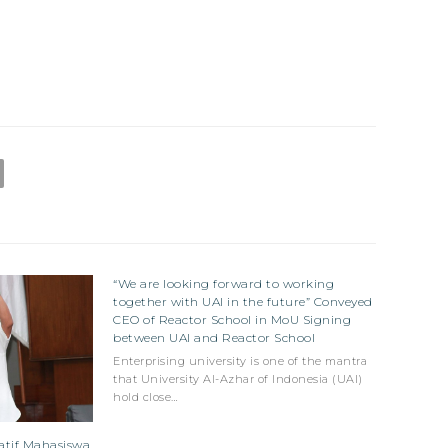
“We are looking forward to working
together with UAI in the future” Conveyed
CEO of Reactor School in MoU Signing
between UAI and Reactor School
Enterprising university is one of the mantra
that University Al-Azhar of Indonesia (UAI)
hold close…
atif Mahasiswa