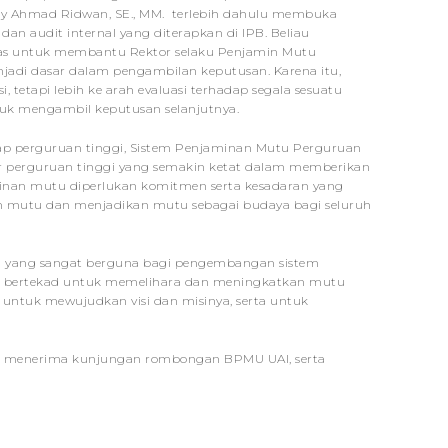
nny Ahmad Ridwan, SE., MM. terlebih dahulu membuka
n audit internal yang diterapkan di IPB. Beliau
s untuk membantu Rektor selaku Penjamin Mutu
enjadi dasar dalam pengambilan keputusan. Karena itu,
tetapi lebih ke arah evaluasi terhadap segala sesuatu
tuk mengambil keputusan selanjutnya.
tiap perguruan tinggi, Sistem Penjaminan Mutu Perguruan
r perguruan tinggi yang semakin ketat dalam memberikan
minan mutu diperlukan komitmen serta kesadaran yang
n mutu dan menjadikan mutu sebagai budaya bagi seluruh
 yang sangat berguna bagi pengembangan sistem
UAI bertekad untuk memelihara dan meningkatkan mutu
l untuk mewujudkan visi dan misinya, serta untuk
lah menerima kunjungan rombongan BPMU UAI, serta