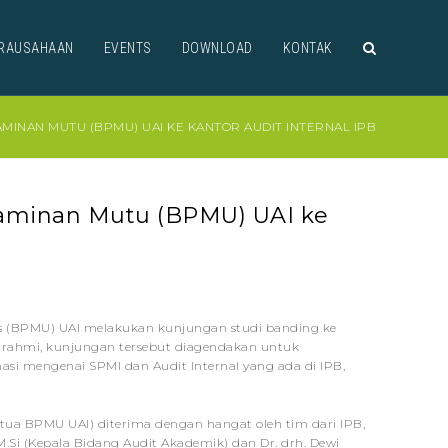
RAUSAHAAN
EVENTS
DOWNLOAD
KONTAK
INAN MUTU (BPMU) UAI KE KANTOR AUDIT INTERNAL IPB
aminan Mutu (BPMU) UAI ke
as (BPMU) UAI melakukan kunjungan studi banding ke
laturahmi, kunjungan tersebut diagendakan untuk
si mengenai SPMI dan Audit Internal yang ada di IPB,
tua BPMU UAI) diterima dengan hangat oleh tim dari IPB,
 M.Si (Kepala Bidang Audit Akademik) dan Dr. drh. Dewi