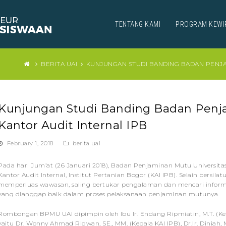
TENTANG KAMI
PROGRAM KEWI
BERITA UAI
KUNJUNGAN STUDI BANDING BADAN PENJAM
Kunjungan Studi Banding Badan Penj
Kantor Audit Internal IPB
February 1, 2018
berita uai
Pada hari Jum’at (26 Januari 2018), Badan Penjaminan Mutu Universit
Kantor Audit Internal, Institut Pertanian Bogor (KAI IPB). Selain bersi
memperluas wawasan, saling bertukar pengalaman dan mencari informa
yang dianggap baik dalam proses pelaksanaan penjaminan mutunya.
Rombongan BPMU UAI dipimpin oleh Ibu Ir. Endang Ripmiatin, M.T. (Ke
yaitu Dr. Wonny Ahmad Ridwan, SE., MM. (Kepala KAI IPB), Dr.Ir. Diniah,