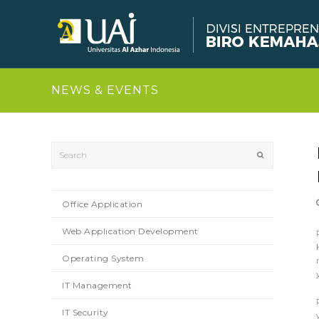
NEWS & EVENTS
Search
Submit
Office Application
Web Application Development
Operating System
IT Management
IT Security