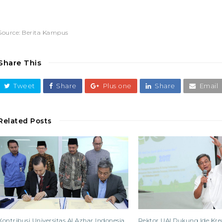
Source: Berita Kampus
Share This
Tweet
Share
Plus one
Share
Email
Related Posts
Kontribusi Universitas Al Azhar Indonesia
Rektor UAI Dukung Ide Kre