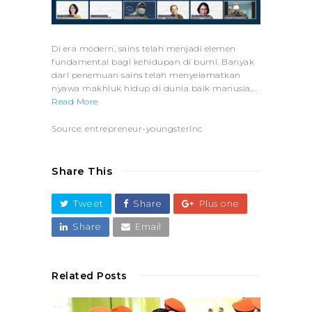
Di era modern, sains telah menjadi elemen
fundamental bagi kehidupan di bumi. Banyak
dari penemuan sains telah menyelamatkan
nyawa makhluk hidup di dunia baik manusia,…
Read More
Source: entrepreneur-youngsterinc
Share This
Tweet
Share
Plus one
Share
Email
Related Posts