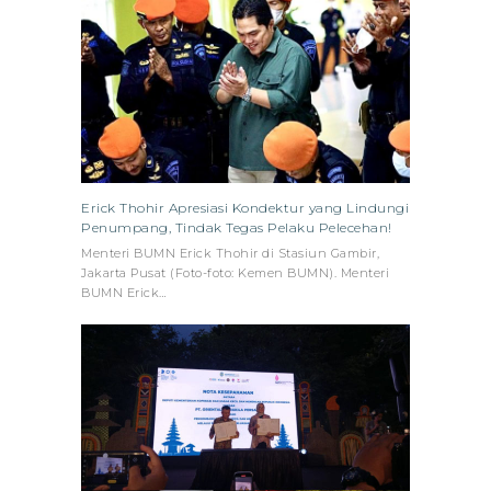
Erick Thohir Apresiasi Kondektur yang Lindungi
Penumpang, Tindak Tegas Pelaku Pelecehan!
Menteri BUMN Erick Thohir di Stasiun Gambir,
Jakarta Pusat (Foto-foto: Kemen BUMN). Menteri
BUMN Erick…