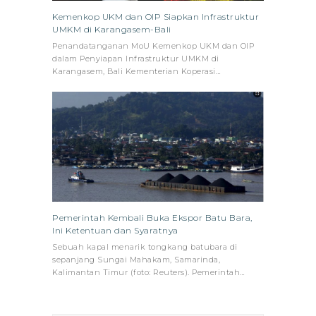
Kemenkop UKM dan OIP Siapkan Infrastruktur
UMKM di Karangasem-Bali
Penandatanganan MoU Kemenkop UKM dan OIP
dalam Penyiapan Infrastruktur UMKM di
Karangasem, Bali Kementerian Koperasi…
Pemerintah Kembali Buka Ekspor Batu Bara,
Ini Ketentuan dan Syaratnya
Sebuah kapal menarik tongkang batubara di
sepanjang Sungai Mahakam, Samarinda,
Kalimantan Timur (foto: Reuters). Pemerintah…