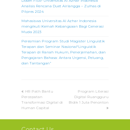
Dosen FISIP Universitas Al Azhar Indonesia
Analisis Rencana Duet Airlangga – Zulhas di
Pilpres 2024
Mahasiswa Universitas Al Azhar Indonesia
mengikuti Kemah Kebangsaan Bagi Generasi
Muda 2023
Peresmian Program Studi Magister Linguistik
Terapan dan Seminar Nasional“Linguistik
Terapan di Ranah Hukum, Penerjemahan, dan
Pengajaran Bahasa: Antara Urgensi, Peluang,
dan Tantangan”
previous
next
HR Path Bantu
Program Literasi
post:
post:
Percepatan
Digital Ruangguru
Transformasi Digital di
Bidik 1 Juta Penonton
Human Capital
Contact Us