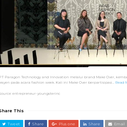
PT Paragon Technology and Innovation melalui brand Make Over, ke
fesyen pada acara fashion week. Kali ini Make Over berpartisipasi…
Read 
Source: entrepreneur-youngsterinc
Share This
Tweet
Share
Plus one
Share
Email