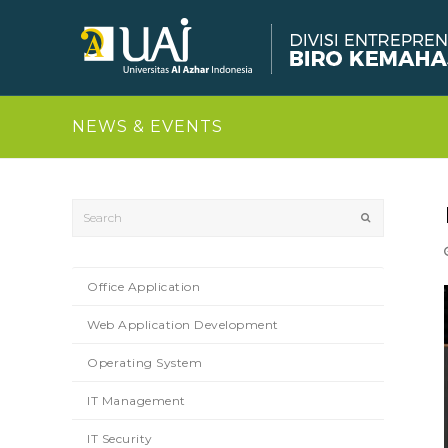
NEWS & EVENTS
Search
Submit
Office Application
Web Application Development
Operating System
IT Management
IT Security