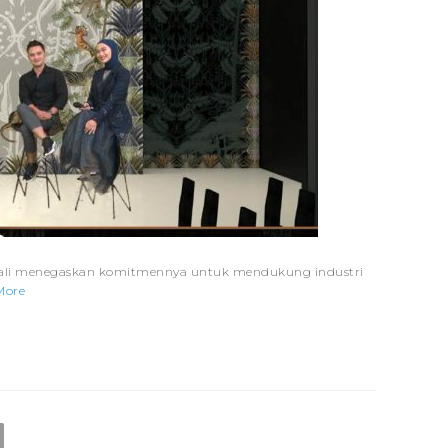
mbali menegaskan komitmennya untuk mendukung industri
More