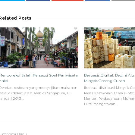
Related Posts
Mengoreksi Salah Persepsi Soal Pariwisata
Berbasis Digital, Begini Al
Halal
Minyak Goreng Curah
Deretan restoran yang menyajikan makanan
Ilustrasi distribusi Minyak G
halal di dekat jalan Arab di Singapura, 15
Pasar Kebayoran Lama (Foto: p
Januari 2013.…
Menteri Perdagangan Muh
Lutfi mengatakan…
 Ekonomi Hijau