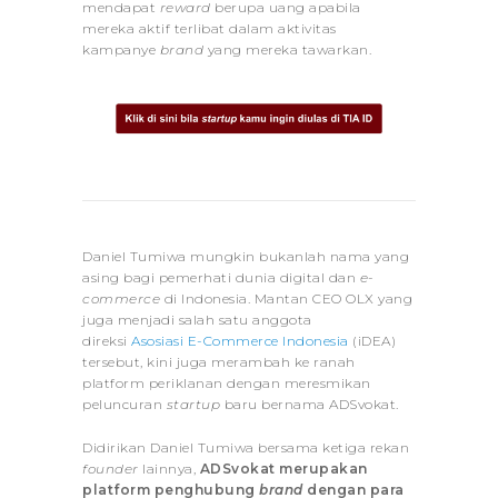
mendapat
reward
berupa uang apabila
mereka aktif terlibat dalam aktivitas
kampanye
brand
yang mereka tawarkan.
Daniel Tumiwa mungkin bukanlah nama yang
asing bagi pemerhati dunia digital dan
e-
commerce
di Indonesia. Mantan CEO OLX yang
juga menjadi salah satu anggota
direksi
Asosiasi E-Commerce Indonesia
(iDEA)
tersebut, kini juga merambah ke ranah
platform periklanan dengan meresmikan
peluncuran
startup
baru bernama ADSvokat.
Didirikan Daniel Tumiwa bersama ketiga rekan
founder
lainnya,
ADSvokat merupakan
platform penghubung
brand
dengan para