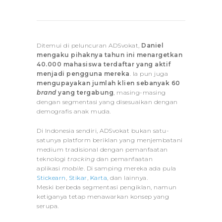
Ditemui di peluncuran ADSvokat,
Daniel
mengaku pihaknya tahun ini menargetkan
40.000 mahasiswa terdaftar yang aktif
menjadi pengguna mereka
. Ia pun juga
mengupayakan jumlah klien sebanyak 60
brand
yang tergabung
, masing-masing
dengan segmentasi yang disesuaikan dengan
demografis anak muda.
Di Indonesia sendiri, ADSvokat bukan satu-
satunya platform beriklan yang menjembatani
medium tradisional dengan pemanfaatan
teknologi
tracking
dan pemanfaatan
aplikasi
mobile
. Di samping mereka ada pula
Stickearn
,
Stikar
,
Karta
, dan lainnya.
Meski berbeda segmentasi pengiklan, namun
ketiganya tetap menawarkan konsep yang
serupa.