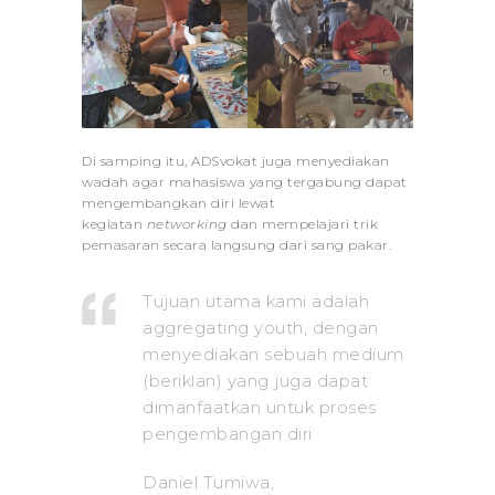
Di samping itu, ADSvokat juga menyediakan
wadah agar mahasiswa yang tergabung dapat
mengembangkan diri lewat
kegiatan
networking
dan mempelajari trik
pemasaran secara langsung dari sang pakar.
Tujuan utama kami adalah
aggregating youth, dengan
menyediakan sebuah medium
(beriklan) yang juga dapat
dimanfaatkan untuk proses
pengembangan diri
Daniel Tumiwa,