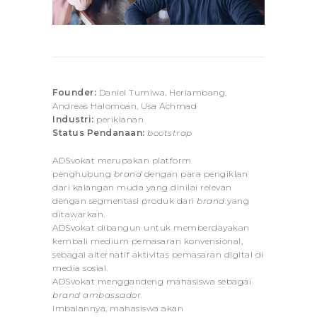
Founder:
Daniel Tumiwa, Herlambang,
Andreas Halomoan, Usa Achmad
Industri:
periklanan
Status Pendanaan:
bootstrap
ADSvokat merupakan platform
penghubung
brand
dengan para pengiklan
dari kalangan muda yang dinilai relevan
dengan segmentasi produk dari
brand
yang
ditawarkan.
ADSvokat dibangun untuk memberdayakan
kembali medium pemasaran konvensional,
sebagai alternatif aktivitas pemasaran digital
di
media sosial.
ADSvokat menggandeng mahasiswa sebagai
brand ambassador.
Imbalannya, mahasiswa akan