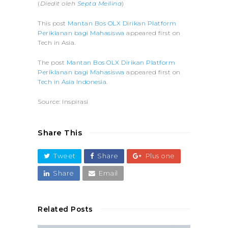
(
Diedit oleh
Septa Mellina
)
This post
Mantan Bos OLX Dirikan Platform
Periklanan bagi Mahasiswa
appeared first on
Tech in Asia.
The post
Mantan Bos OLX Dirikan Platform
Periklanan bagi Mahasiswa
appeared first on
Tech in Asia Indonesia
.
Source: Inspirasi
Share This
Tweet
Share
Plus one
Share
Email
Related Posts