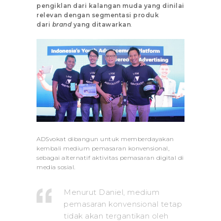
pengiklan dari kalangan muda yang dinilai
relevan dengan segmentasi produk
dari
brand
yang ditawarkan
.
ADSvokat dibangun untuk memberdayakan
kembali medium pemasaran konvensional,
sebagai alternatif aktivitas pemasaran digital
di
media sosial.
Menurut Daniel, medium
pemasaran konvensional tetap
tidak akan tergantikan oleh