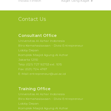
Inovasi Fintech
Kaget Uang Kaget
Contact Us
Consultant Office
Universitas Al Azhar Indonesia
Biro Kemahasiswaan - Divisi Entrepreneur
Lobby Depan
Komplek Masjid Agung Al Azhar
Jakarta 12110
Telp: (021) 727 92753 ext. 1015
Fax: (021) 724 4767
E-Mail: entrepreneur@uai.ac.id
Training Office
Universitas Al Azhar Indonesia
Biro Kemahasiswaan - Divisi Entrepreneur
Lobby Depan
Komplek Masjid Agung Al Azhar