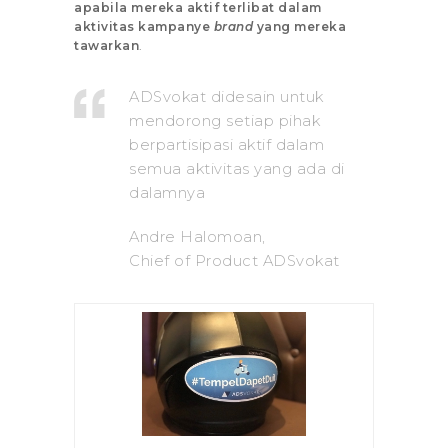
apabila mereka aktif terlibat dalam
aktivitas kampanye
brand
yang mereka
tawarkan
.
ADSvokat didesain untuk
mendorong setiap pihak
berpartisipasi aktif dalam
semua aktivitas yang ada di
dalamnya
Andre Halomoan,
Chief of Product ADSvokat