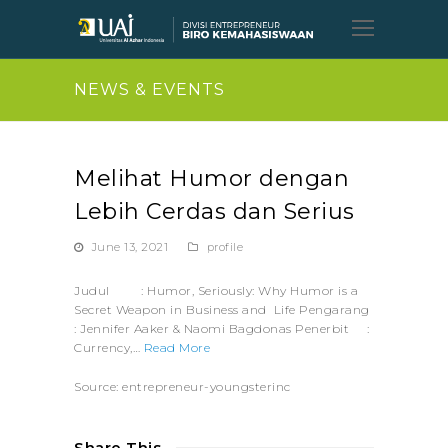
Open
Mobil
Menu
NEWS & EVENTS
Melihat Humor dengan
Lebih Cerdas dan Serius
June 13, 2021
profile
Judul : Humor, Seriously: Why Humor is a
Secret Weapon in Business and Life Pengarang
: Jennifer Aaker & Naomi Bagdonas Penerbit :
Currency,…
Read More
Source: entrepreneur-youngsterinc