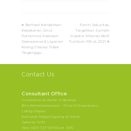
previous
next
Berhasil Kendalikan
Panin Sekuritas,
post:
post:
Kebakaran, Dirut
Targetkan Jumlah
Pertamina Pastikan
Investor Milenial Aktif
Operasional & Layanan
Tumbuh 10% di 2021
Kilang Cilacap Tidak
Terganggu
Contact Us
Consultant Office
Universitas Al Azhar Indonesia
Biro Kemahasiswaan - Divisi Entrepreneur
Lobby Depan
Komplek Masjid Agung Al Azhar
Jakarta 12110
Telp: (021) 727 92753 ext. 1015