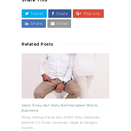
Share This
Tweet
Share
Plus one
Share
Email
Related Posts
Sejoli Ricky dan Ratu Kembangkan Bisnis
Kosmetik
Ricky Aditiya Fandi dan Alifah Ratu Saelynda,
pemilik CV Fandi Universal. Sejak di bangku
kuliah,…