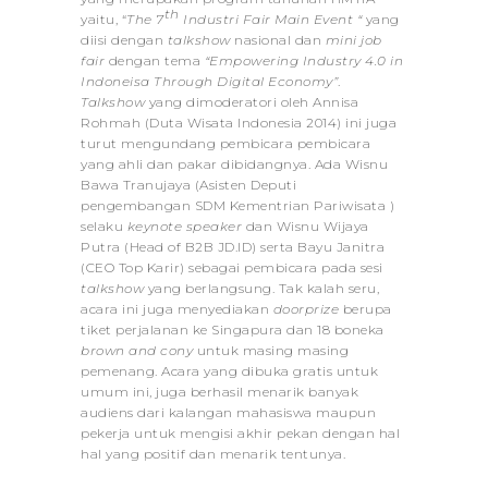
th
yaitu, “
The 7
Industri Fair Main Event “
yang
diisi dengan
talkshow
nasional dan
mini job
fair
dengan tema
“Empowering Industry 4.0 in
Indoneisa Through Digital Economy”
.
Talkshow
yang dimoderatori oleh Annisa
Rohmah (Duta Wisata Indonesia 2014) ini juga
turut mengundang pembicara pembicara
yang ahli dan pakar dibidangnya. Ada Wisnu
Bawa Tranujaya (Asisten Deputi
pengembangan SDM Kementrian Pariwisata )
selaku
keynote speaker
dan Wisnu Wijaya
Putra (Head of B2B JD.ID) serta Bayu Janitra
(CEO Top Karir) sebagai pembicara pada sesi
talkshow
yang berlangsung. Tak kalah seru,
acara ini juga menyediakan
doorprize
berupa
tiket perjalanan ke Singapura dan 18 boneka
brown
and cony
untuk masing masing
pemenang. Acara yang dibuka gratis untuk
umum ini, juga berhasil menarik banyak
audiens dari kalangan mahasiswa maupun
pekerja untuk mengisi akhir pekan dengan hal
hal yang positif dan menarik tentunya.