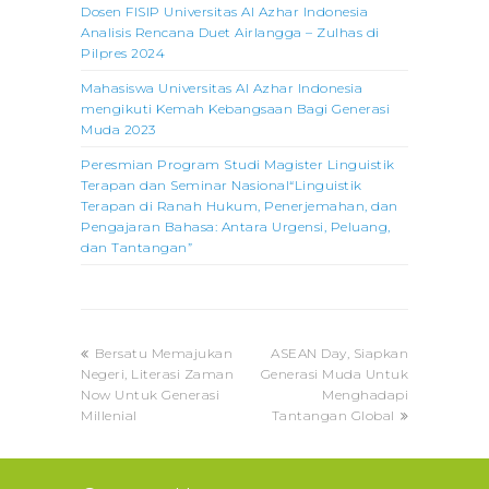
Dosen FISIP Universitas Al Azhar Indonesia
Analisis Rencana Duet Airlangga – Zulhas di
Pilpres 2024
Mahasiswa Universitas Al Azhar Indonesia
mengikuti Kemah Kebangsaan Bagi Generasi
Muda 2023
Peresmian Program Studi Magister Linguistik
Terapan dan Seminar Nasional“Linguistik
Terapan di Ranah Hukum, Penerjemahan, dan
Pengajaran Bahasa: Antara Urgensi, Peluang,
dan Tantangan”
previous
next
Bersatu Memajukan
ASEAN Day, Siapkan
post:
post:
Negeri, Literasi Zaman
Generasi Muda Untuk
Now Untuk Generasi
Menghadapi
Millenial
Tantangan Global