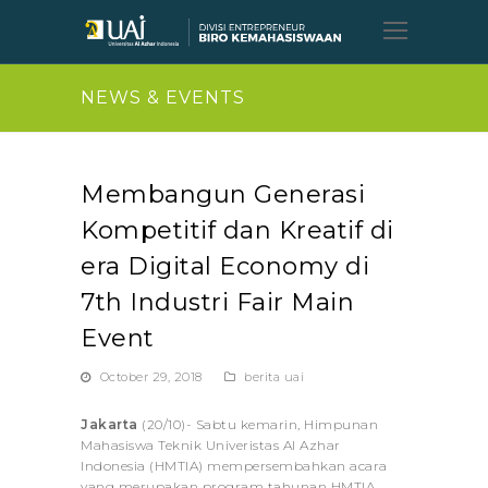
Open
Mobil
Menu
NEWS & EVENTS
Membangun Generasi
Kompetitif dan Kreatif di
era Digital Economy di
7th Industri Fair Main
Event
October 29, 2018
berita uai
Jakarta
(20/10)- Sabtu kemarin, Himpunan
Mahasiswa Teknik Univeristas Al Azhar
Indonesia (HMTIA) mempersembahkan acara
yang merupakan program tahunan HMTIA