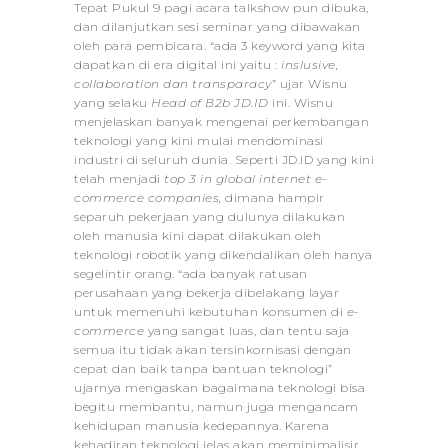
Tepat Pukul 9 pagi acara talkshow pun dibuka,
dan dilanjutkan sesi seminar yang dibawakan
oleh para pembicara. “ada 3 keyword yang kita
dapatkan di era digital ini yaitu :
inslusive,
collaboration dan transparacy
” ujar Wisnu
yang selaku
Head of B2b JD.ID
ini. Wisnu
menjelaskan banyak mengenai perkembangan
teknologi yang kini mulai mendominasi
industri di seluruh dunia. Seperti JD.ID yang kini
telah menjadi
top 3 in global internet e-
commerce companies,
dimana hampir
separuh pekerjaan yang dulunya dilakukan
oleh manusia kini dapat dilakukan oleh
teknologi robotik yang dikendalikan oleh hanya
segelintir orang. “ada banyak ratusan
perusahaan yang bekerja dibelakang layar
untuk memenuhi kebutuhan konsumen di
e-
commerce
yang sangat luas, dan tentu saja
semua itu tidak akan tersinkornisasi dengan
cepat dan baik tanpa bantuan teknologi”
ujarnya mengaskan bagaimana teknologi bisa
begitu membantu, namun juga mengancam
kehidupan manusia kedepannya. Karena
kehadiran teknologi jelas akan meminimalisir