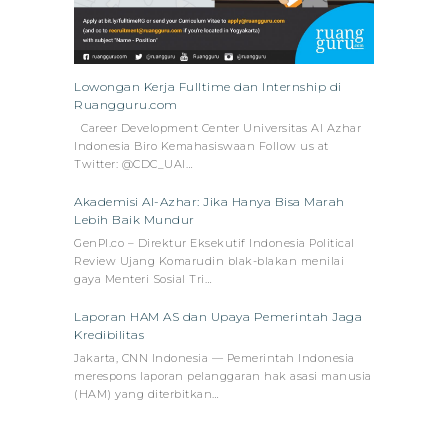
Lowongan Kerja Fulltime dan Internship di
Ruangguru.com
Career Development Center Universitas Al Azhar
Indonesia Biro Kemahasiswaan Follow us at
Twitter: @CDC_UAI…
Akademisi Al-Azhar: Jika Hanya Bisa Marah
Lebih Baik Mundur
GenPI.co – Direktur Eksekutif Indonesia Political
Review Ujang Komarudin blak-blakan menilai
gaya Menteri Sosial Tri…
Laporan HAM AS dan Upaya Pemerintah Jaga
Kredibilitas
Jakarta, CNN Indonesia — Pemerintah Indonesia
merespons laporan pelanggaran hak asasi manusia
(HAM) yang diterbitkan…