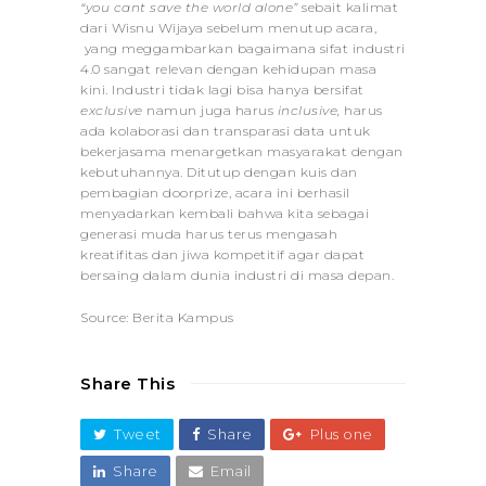
“you cant save the world alone”
sebait kalimat
dari Wisnu Wijaya sebelum menutup acara,
yang meggambarkan bagaimana sifat industri
4.0 sangat relevan dengan kehidupan masa
kini. Industri tidak lagi bisa hanya bersifat
exclusive
namun juga harus
inclusive,
harus
ada kolaborasi dan transparasi data untuk
bekerjasama menargetkan masyarakat dengan
kebutuhannya. Ditutup dengan kuis dan
pembagian doorprize, acara ini berhasil
menyadarkan kembali bahwa kita sebagai
generasi muda harus terus mengasah
kreatifitas dan jiwa kompetitif agar dapat
bersaing dalam dunia industri di masa depan.
Source: Berita Kampus
Share This
Tweet
Share
Plus one
Share
Email