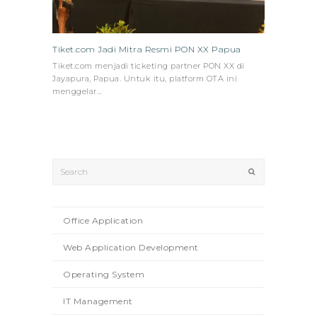
Tiket.com Jadi Mitra Resmi PON XX Papua
Tiket.com menjadi ticketing partner PON XX di
Jayapura, Papua. Untuk itu, platform OTA ini
menggelar…
Search
Submit
Office Application
Web Application Development
Operating System
IT Management