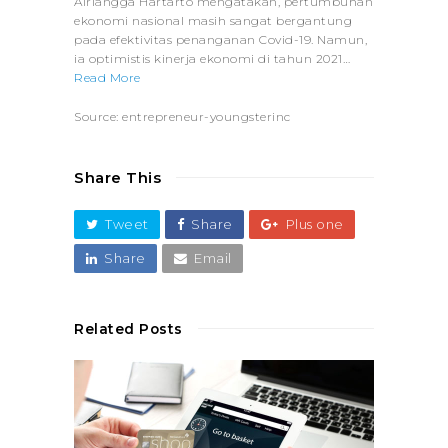
Airlangga Hartarto mengatakan, pertumbuhan
ekonomi nasional masih sangat bergantung
pada efektivitas penanganan Covid-19. Namun,
ia optimistis kinerja ekonomi di tahun 2021…
Read More
Source: entrepreneur-youngsterinc
Share This
Tweet
Share
Plus one
Share
Email
Related Posts