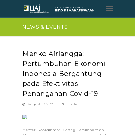
Open
Mobil
Menu
NEWS & EVENTS
Menko Airlangga:
Pertumbuhan Ekonomi
Indonesia Bergantung
pada Efektivitas
Penanganan Covid-19
August 17, 2021
profile
Menteri Koordinator Bidang Perekonomian