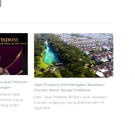
nemukan Momen
Jaya Property Kembangkan Kawasan
aragon
Hunian Alton Seluas 5 Hektare
bakat tidak
Foto : Jaya Property Bintaro Jaya, kawasan
umahan yang
hunian unggulan yang dikelola oleh PT
arang (Foto:…
Jaya Real…