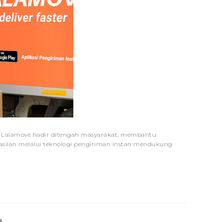
e) Lalamove hadir ditengah masyarakat, membantu
ilan melalui teknologi pengiriman instan mendukung