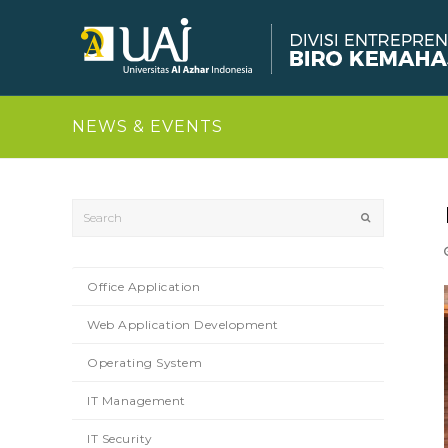
NEWS & EVENTS
Search
Submit
Office Application
Web Application Development
Operating System
IT Management
IT Security