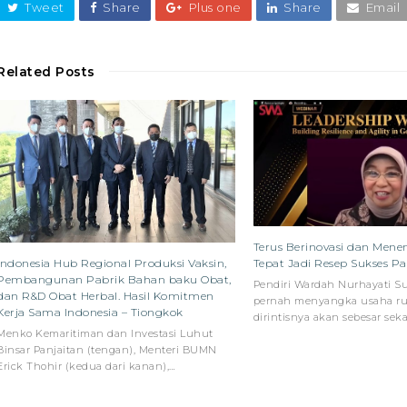
Tweet
Share
Plus one
Share
Email
Related Posts
Terus Berinovasi dan Me
Tepat Jadi Resep Sukses P
Indonesia Hub Regional Produksi Vaksin,
Pembangunan Pabrik Bahan baku Obat,
Pendiri Wardah Nurhayati Su
dan R&D Obat Herbal. Hasil Komitmen
pernah menyangka usaha r
Kerja Sama Indonesia – Tiongkok
dirintisnya akan sebesar sek
Menko Kemaritiman dan Investasi Luhut
Binsar Panjaitan (tengan), Menteri BUMN
Erick Thohir (kedua dari kanan),…