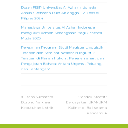
Dosen FISIP Universitas Al Azhar Indonesia
Analisis Rencana Duet Airlangga – Zulhas di
Pilpres 2024
Mahasiswa Universitas Al Azhar Indonesia
mengikuti Kemah Kebangsaan Bagi Generasi
Muda 2023
Peresmian Program Studi Magister Linguistik
Terapan dan Seminar Nasional“Linguistik
Terapan di Ranah Hukum, Penerjemahan, dan
Pengajaran Bahasa: Antara Urgensi, Peluang,
dan Tantangan”
previous
next
Trans Sumatera
"Sendok Kreatif"
post:
post:
Dorong Naiknya
Berdayakan UKM-UKM
Kebutuhan Listrik
Kuliner di Bali selama
Pandemi