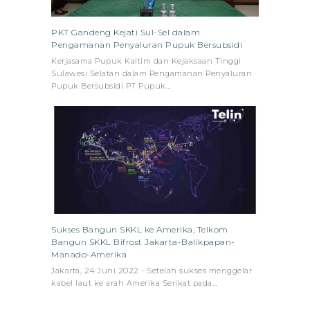
PKT Gandeng Kejati Sul-Sel dalam
Pengamanan Penyaluran Pupuk Bersubsidi
Kerjasama Pupuk Kaltim dan Kejaksaan Tinggi
Sulawesi Selatan dalam Pengamanan Penyaluran
Pupuk Bersubsidi PT Pupuk…
Sukses Bangun SKKL ke Amerika, Telkom
Bangun SKKL Bifrost Jakarta-Balikpapan-
Manado-Amerika
Jakarta, 24 Juni 2022 - Setelah sukses menggelar
kabel laut ke arah Amerika Serikat pada…