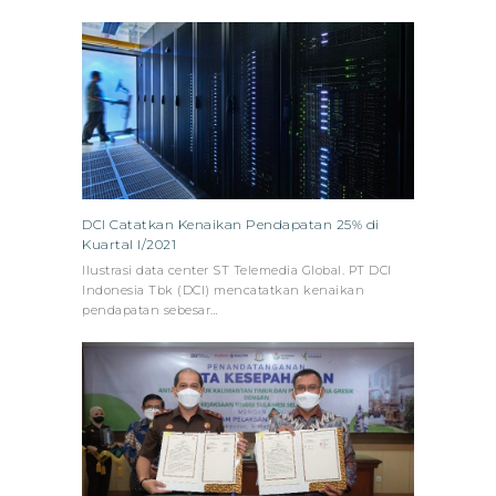
DCI Catatkan Kenaikan Pendapatan 25% di
Kuartal I/2021
Ilustrasi data center ST Telemedia Global. PT DCI
Indonesia Tbk (DCI) mencatatkan kenaikan
pendapatan sebesar…