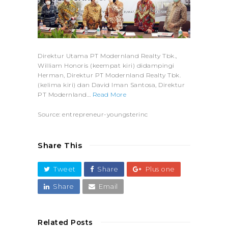
Direktur Utama PT Modernland Realty Tbk.,
William Honoris (keempat kiri) didampingi
Herman, Direktur PT Modernland Realty Tbk.
(kelima kiri) dan David Iman Santosa, Direktur
PT Modernland…
Read More
Source: entrepreneur-youngsterinc
Share This
Tweet
Share
Plus one
Share
Email
Related Posts