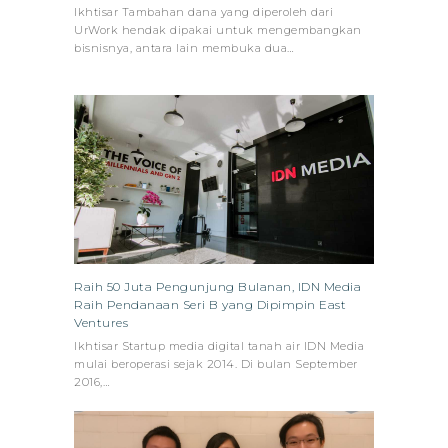
Ikhtisar Tambahan dana yang diperoleh dari
UrWork hendak dipakai untuk mengembangkan
bisnisnya, antara lain membuka dua…
Raih 50 Juta Pengunjung Bulanan, IDN Media
Raih Pendanaan Seri B yang Dipimpin East
Ventures
Ikhtisar Startup media digital tanah air IDN Media
mulai beroperasi sejak 2014. Di bulan September
2016,…