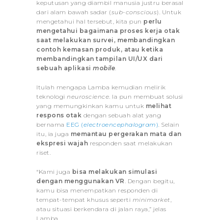
keputusan yang diambil manusia justru berasal
dari alam bawah sadar (
sub-conscious
). Untuk
mengetahui hal tersebut, kita pun
perlu
mengetahui bagaimana proses kerja otak
saat melakukan survei, membandingkan
contoh kemasan produk, atau ketika
membandingkan tampilan UI/UX dari
sebuah aplikasi
mobile
.
Itulah mengapa Lamba kemudian melirik
teknologi
neuroscience
. Ia pun membuat solusi
yang memungkinkan kamu untuk
melihat
respons otak
dengan sebuah alat yang
bernama
EEG (
electroencephalogram
)
. Selain
itu, ia juga
memantau pergerakan mata dan
ekspresi wajah
responden saat melakukan
riset.
“Kami juga
bisa melakukan simulasi
dengan menggunakan VR
. Dengan begitu,
kamu bisa menempatkan responden di
tempat-tempat khusus seperti
minimarket
,
atau situasi berkendara di jalan raya,” jelas
Lamba.