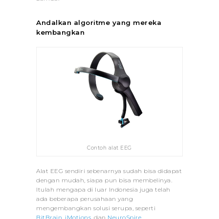
Andalkan algoritme yang mereka
kembangkan
Contoh alat EEG
Alat EEG sendiri sebenarnya sudah bisa didapat
dengan mudah, siapa pun bisa membelinya.
Itulah mengapa di luar Indonesia juga telah
ada beberapa perusahaan yang
mengembangkan solusi serupa, seperti
BitBrain
,
iMotions
, dan
NeuroSpire
.