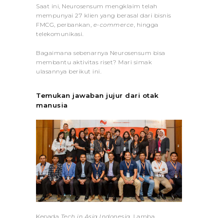
Saat ini, Neurosensum mengklaim telah
mempunyai 27 klien yang berasal dari bisnis
FMCG, perbankan,
e-commerce
, hingga
telekomunikasi.
Bagaimana sebenarnya Neurosensum bisa
membantu aktivitas riset? Mari simak
ulasannya berikut ini.
Temukan jawaban jujur dari otak
manusia
Kepada
Tech in Asia Indonesia
, Lamba