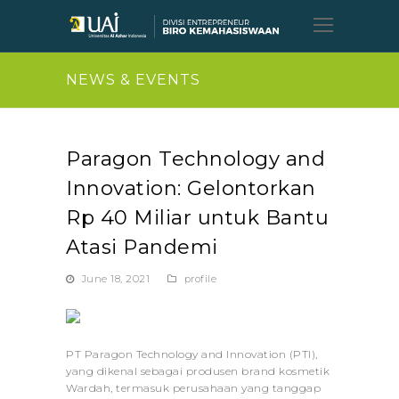
Open
Mobil
Menu
NEWS & EVENTS
Paragon Technology and
Innovation: Gelontorkan
Rp 40 Miliar untuk Bantu
Atasi Pandemi
June 18, 2021
profile
PT Paragon Technology and Innovation (PTI),
yang dikenal sebagai produsen brand kosmetik
Wardah, termasuk perusahaan yang tanggap