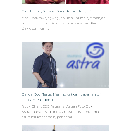
Clubhouse, Sensasi Sang Pendatang Baru
Meski seumur jagung, aplikasi ini melejit menjadi
unicorn tercepat. Apa faktor suksesnya? Paul
Davidson (kiri)…
Garda Oto, Terus Meningkatkan Layanan di
Tengah Pandemi
Rudy Chen, CEO Asuransi Astra (Foto Dok.
Astrabuana). Bagi industri asuransi, terutama
asuransi kendaraan, pandemi…