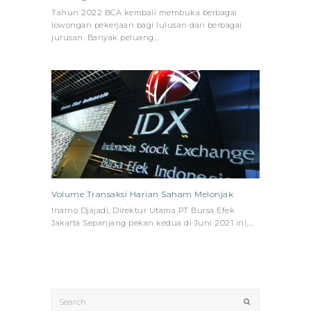
Tahun 2022 BCA kembali membuka berbagai
lowongan pekerjaan bagi lulusan dari berbagai
jurusan. Banyak peluang…
Volume Transaksi Harian Saham Melonjak
Inarno Djajadi, Direktur Utama PT Bursa Efek
Jakarta Sepanjang pekan kedua di Juni 2021 ini,…
Search
Submit