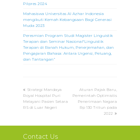
Pilpres 2024
Mahasiswa Universitas Al Azhar Indonesia
mengikuti Kemah Kebangsaan Bagi Generasi
Muda 2023
Peresmian Program Studi Magister Linguistik
Terapan dan Seminar Nasional“Linguistik
Terapan di Ranah Hukum, Penerjemahan, dan
Pengajaran Bahasa: Antara Urgensi, Peluang,
dan Tantangan”
previous
next
Strategi Mandaya
Aturan Pajak Baru,
post:
post:
Royal Hospital Puri
Pemerintah Optimistis
Melayani Pasien Setara
Penerimaan Negara
RS di Luar Negeri
Rp 130 Triliun pada
2022
Contact Us