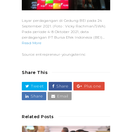
Layar perdagangan di Gedung BEI pada 24
September 2021. (Foto : Vicky Rachman/SWA).
Pada periode 4-8 Oktober 2021, data
perdagangan PT Bursa Efek Indonesia (BEI)…
Read More
Source: entrepreneur-youngsterinc
Share This
Tweet
Share
Plus one
Share
Email
Related Posts