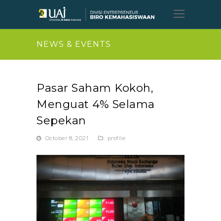
Open
Mobil
Menu
NEWS & EVENTS
Pasar Saham Kokoh,
Menguat 4% Selama
Sepekan
October 8, 2021
profile