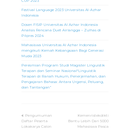
CUP 2023
Festival Language 2023 Universitas Al-Azhar
Indonesia
Dosen FISIP Universitas Al Azhar Indonesia
Analisis Rencana Duet Airlangga – Zulhas di
Pilpres 2024
Mahasiswa Universitas Al Azhar Indonesia
mengikuti Kemah Kebangsaan Bagi Generasi
Muda 2023
Peresmian Program Studi Magister Linguistik
Terapan dan Seminar Nasional“Linguistik
Terapan di Ranah Hukum, Penerjemahan, dan
Pengajaran Bahasa: Antara Urgensi, Peluang,
dan Tantangan”
previous
next
Pengumuman
Kemenristekdikti
post:
post:
Daftar Peserta
Bantu Lebih Dari 5000
Lokakarya Calon
Mahasiswa Pasca