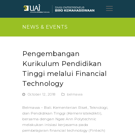
Open
Mobil
Menu
NEWS & EVENTS
Pengembangan
Kurikulum Pendidikan
Tinggi melalui Financial
Technology
October 12, 2018
belmawa
Belmawa – Bali. Kementerian Riset, Teknologi,
dan Pendidikan Tinggi (Kemenristekdikti),
bersama dengan Ngee Ann Polytechnic
melakukan inisiasi kerjasama pada
pembelajaran financial technology (Fintech)