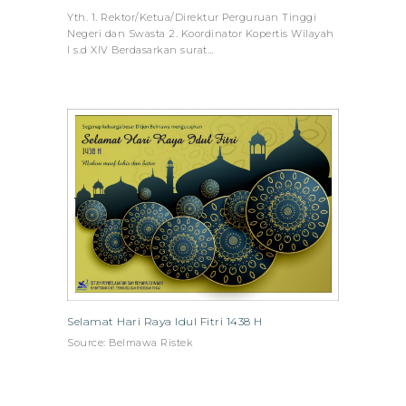
Yth. 1. Rektor/Ketua/Direktur Perguruan Tinggi
Negeri dan Swasta 2. Koordinator Kopertis Wilayah
I s.d XIV Berdasarkan surat…
Selamat Hari Raya Idul Fitri 1438 H
Source: Belmawa Ristek