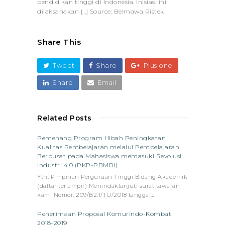
pendidikan tinggi di Indonesia. Inisiasi ini
dilaksanakan […] Source: Belmawa Ristek
Share This
Tweet
Share
Plus one
Share
Email
Related Posts
Pemenang Program Hibah Peningkatan
Kualitas Pembelajaran melalui Pembelajaran
Berpusat pada Mahasiswa memasuki Revolusi
Industri 4.0 (PKP-PBMRI)
Yth. Pimpinan Perguruan Tinggi Bidang Akademik
(daftar terlampir) Menindaklanjuti surat tawaran
kami Nomor: 209/B2.1/TU/2018 tanggal…
Penerimaan Proposal Komurindo-Kombat
2018-2019