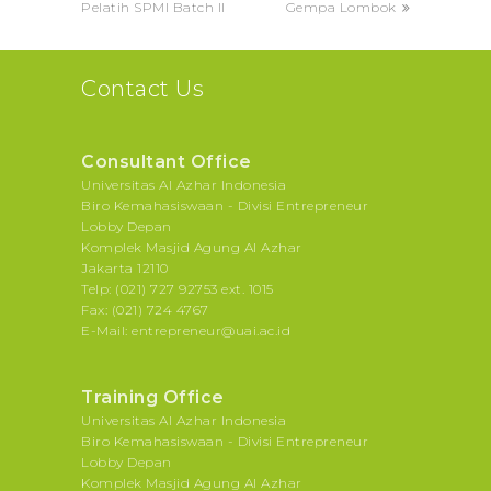
Pelatih SPMI Batch II
Gempa Lombok
Contact Us
Consultant Office
Universitas Al Azhar Indonesia
Biro Kemahasiswaan - Divisi Entrepreneur
Lobby Depan
Komplek Masjid Agung Al Azhar
Jakarta 12110
Telp: (021) 727 92753 ext. 1015
Fax: (021) 724 4767
E-Mail: entrepreneur@uai.ac.id
Training Office
Universitas Al Azhar Indonesia
Biro Kemahasiswaan - Divisi Entrepreneur
Lobby Depan
Komplek Masjid Agung Al Azhar