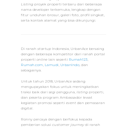
Listing
proyek properti terbaru dari beberapa
nama developer terkemuka, lengkap dengan
fitur unduhan brosur, galeri foto, profil singkat,
serta kontak alamat yang bisa dikunjungi.
Di ranah
startup
Indonesia, UrbanAce bersaing
dengan beberapa kompetitor dari ranah portal
properti
online
lain seperti
Rumah123
,
Rumah.com
,
Lamudi
,
UrbanIndo
, dan
sebagainya.
Untuk tahun 2018, UrbanAce sedang
mengupayakan fokus untuk meningkatkan
traksi baik dari segi pengguna,
listing
properti,
dan peserta program Ambassador lewat
kegiatan promosi seperti
event
dan pemasaran
digital.
Ronny percaya dengan berfokus kepada
pemberian solusi
customer journey
di ranah