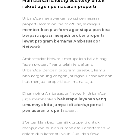
Manfaatkan
sharing economy
untuk
rekrut agen pemasaran properti
UrbanAce menawarkan solusi pemasaran
properti secara
online to offline,
sekaligus
memberikan platform agar siapa pun bisa
berpartisipasi menjadi broker properti
lewat program bernama Ambassador
Network
.
Ambassador Network merupakan istilah bagi
“agen properti” yang telah terdaftar di
UrbanAce. Dengan program tersebut, kamu
bisa bergabung dengan jaringan UrbanAce dan
ikut menjual properti dari mana saja.
Di samping Ambassador Network, UrbanAce
juga memberikan
beberapa layanan yang
umumnya kita jumpai di
startup
portal
pemasaran properti
seperti:
Slot
beriklan bagi pemilik properti untuk
menjajakan hunian rumah atau apartemen ke
dalam dua kategori, yakni Jual dan Sewa.