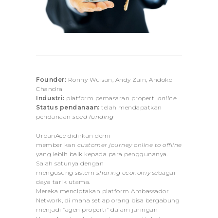
Founder:
Ronny Wuisan, Andy Zain, Andoko
Chandra
Industri:
platform pemasaran properti
online
Status pendanaan:
telah mendapatkan
pendanaan
seed funding
UrbanAce didirkan demi
memberikan
customer journey online to offline
yang lebih baik kepada para penggunanya.
Salah satunya dengan
mengusung sistem
sharing economy
sebagai
daya tarik utama.
Mereka menciptakan platform Ambassador
Network, di mana setiap orang bisa bergabung
menjadi “agen properti” dalam jaringan