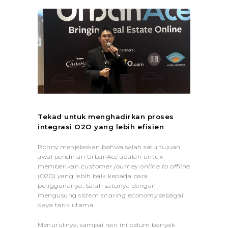
Tekad untuk menghadirkan proses
integrasi O2O yang lebih efisien
Ronny menjelaskan bahwa salah satu tujuan
awal pendirian UrbanAce adalah untuk
memberikan
customer journey online to offline
(O2O) yang lebih baik kepada para
penggunanya. Salah satunya dengan
mengusung sistem
sharing economy
sebagai
daya tarik utama.
Menurutnya, sampai hari ini belum banyak