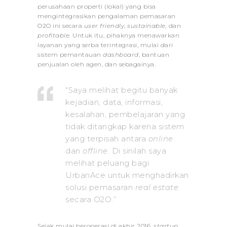
perusahaan properti (lokal) yang bisa
mengintegrasikan pengalaman pemasaran
O2O ini secara
user friendly
,
sustainable,
dan
profitable.
Untuk itu, pihaknya menawarkan
layanan yang serba terintegrasi, mulai dari
sistem pemantauan
dashboard
, bantuan
penjualan oleh agen, dan sebagainya.
“Saya melihat begitu banyak
kejadian, data, informasi,
kesalahan, pembelajaran yang
tidak ditangkap karena sistem
yang terpisah antara
online
dan
offline
. Di sinilah saya
melihat peluang bagi
UrbanAce untuk menghadirkan
solusi pemasaran
real estate
secara O2O.”
Sejak mulai beroperasi di akhir 2016,
startup