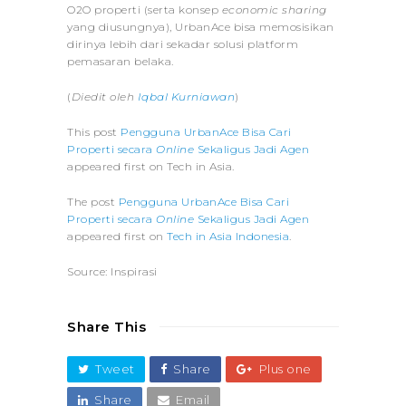
O2O properti (serta konsep
economic sharing
yang diusungnya), UrbanAce bisa memosisikan
dirinya lebih dari sekadar solusi platform
pemasaran belaka.
(
Diedit oleh
Iqbal Kurniawan
)
This post
Pengguna UrbanAce Bisa Cari
Properti secara
Online
Sekaligus Jadi Agen
appeared first on Tech in Asia.
The post
Pengguna UrbanAce Bisa Cari
Properti secara
Online
Sekaligus Jadi Agen
appeared first on
Tech in Asia Indonesia
.
Source: Inspirasi
Share This
Tweet
Share
Plus one
Share
Email