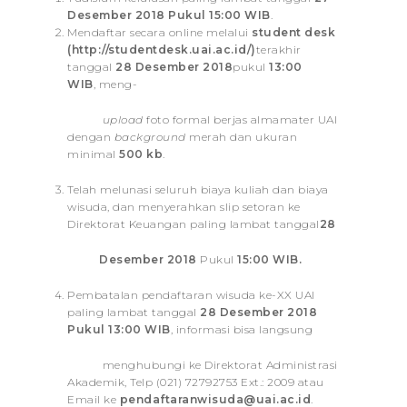
Desember 2018 Pukul 15:00 WIB
.
Mendaftar secara online melalui
student desk
(http://studentdesk.uai.ac.id/)
terakhir
tanggal
28 Desember 2018
pukul
13:00
WIB
, meng-
upload
foto formal berjas almamater UAI
dengan
background
merah dan ukuran
minimal
500 kb
.
Telah melunasi seluruh biaya kuliah dan biaya
wisuda, dan menyerahkan slip setoran ke
Direktorat Keuangan paling lambat tanggal
28
Desember 2018
Pukul
15:00 WIB.
Pembatalan pendaftaran wisuda ke-XX UAI
paling lambat tanggal
28 Desember 2018
Pukul 13:00 WIB
, informasi bisa langsung
menghubungi ke Direktorat Administrasi
Akademik, Telp (021) 72792753 Ext.: 2009 atau
Email ke
pendaftaranwisuda@uai.ac.id
.