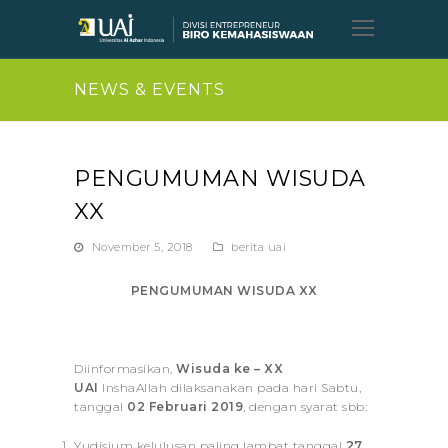
Open
Mobil
Menu
NEWS & EVENTS
PENGUMUMAN WISUDA
XX
November 5, 2018
berita uai
PENGUMUMAN WISUDA XX
Diinformasikan,
Wisuda ke – XX
UAI
InshaAllah dilaksanakan pada hari Sabtu,
tanggal
02 Februari 2019
, dengan syarat sbb:
Yudisium kelulusan paling lambat tanggal
27