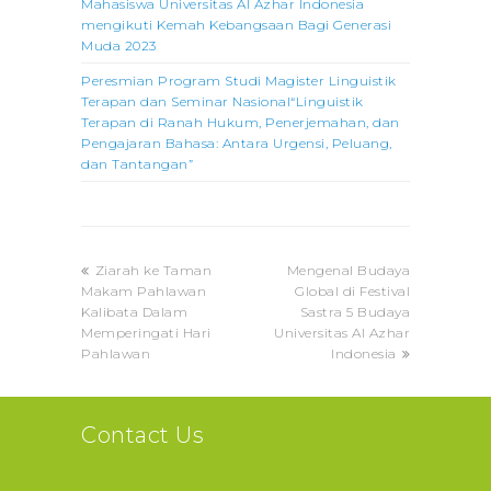
Mahasiswa Universitas Al Azhar Indonesia
mengikuti Kemah Kebangsaan Bagi Generasi
Muda 2023
Peresmian Program Studi Magister Linguistik
Terapan dan Seminar Nasional“Linguistik
Terapan di Ranah Hukum, Penerjemahan, dan
Pengajaran Bahasa: Antara Urgensi, Peluang,
dan Tantangan”
previous
next
Ziarah ke Taman
Mengenal Budaya
post:
post:
Makam Pahlawan
Global di Festival
Kalibata Dalam
Sastra 5 Budaya
Memperingati Hari
Universitas Al Azhar
Pahlawan
Indonesia
Contact Us