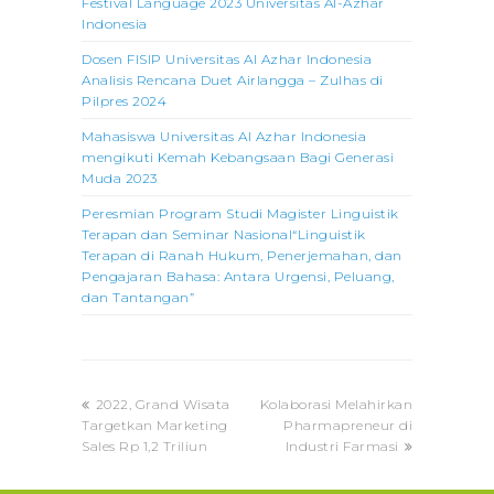
Festival Language 2023 Universitas Al-Azhar
Indonesia
Dosen FISIP Universitas Al Azhar Indonesia
Analisis Rencana Duet Airlangga – Zulhas di
Pilpres 2024
Mahasiswa Universitas Al Azhar Indonesia
mengikuti Kemah Kebangsaan Bagi Generasi
Muda 2023
Peresmian Program Studi Magister Linguistik
Terapan dan Seminar Nasional“Linguistik
Terapan di Ranah Hukum, Penerjemahan, dan
Pengajaran Bahasa: Antara Urgensi, Peluang,
dan Tantangan”
previous
next
2022, Grand Wisata
Kolaborasi Melahirkan
post:
post:
Targetkan Marketing
Pharmapreneur di
Sales Rp 1,2 Triliun
Industri Farmasi