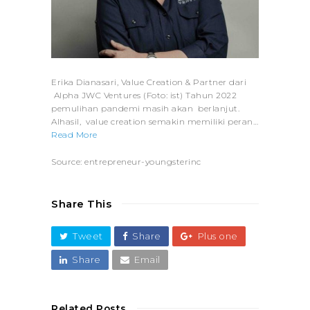
Erika Dianasari, Value Creation & Partner dari
Alpha JWC Ventures (Foto: ist) Tahun 2022
pemulihan pandemi masih akan berlanjut.
Alhasil, value creation semakin memiliki peran…
Read More
Source: entrepreneur-youngsterinc
Share This
Tweet
Share
Plus one
Share
Email
Related Posts