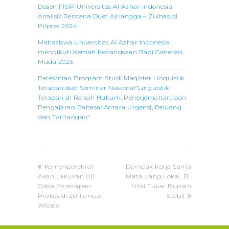
Dosen FISIP Universitas Al Azhar Indonesia
Analisis Rencana Duet Airlangga – Zulhas di
Pilpres 2024
Mahasiswa Universitas Al Azhar Indonesia
mengikuti Kemah Kebangsaan Bagi Generasi
Muda 2023
Peresmian Program Studi Magister Linguistik
Terapan dan Seminar Nasional“Linguistik
Terapan di Ranah Hukum, Penerjemahan, dan
Pengajaran Bahasa: Antara Urgensi, Peluang,
dan Tantangan”
previous
next
Kemenparekraf
Dampak Kerja Sama
post:
post:
Akan Lakukan Uji
Mata Uang Lokal, BI:
Coba Penerapan
Nilai Tukar Rupiah
Prokes di 20 Tempat
Stabil
Wisata