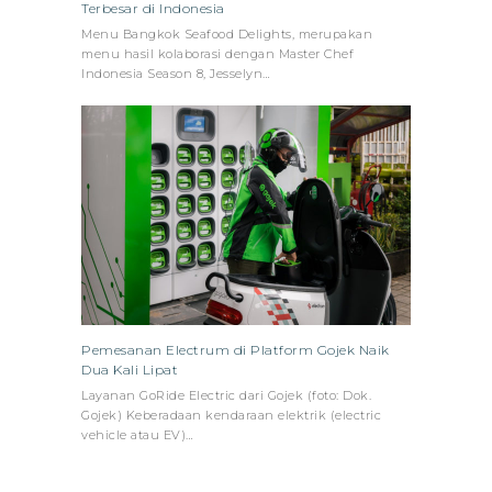
Terbesar di Indonesia
Menu Bangkok Seafood Delights, merupakan
menu hasil kolaborasi dengan Master Chef
Indonesia Season 8, Jesselyn…
Pemesanan Electrum di Platform Gojek Naik
Dua Kali Lipat
Layanan GoRide Electric dari Gojek (foto: Dok.
Gojek) Keberadaan kendaraan elektrik (electric
vehicle atau EV)…