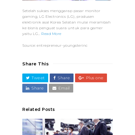
Setelah sukses menggarap pasar monitor
gaming, LG Electronics (LG), produsen
elektronik asal Korea Selatan mulai merambah
ke bisnis penguat suara untuk para gamer
yaitu LG…
Read More
Source: entrepreneur-youngsterinc
Share This
Tweet
Share
Plus one
Share
Email
Related Posts