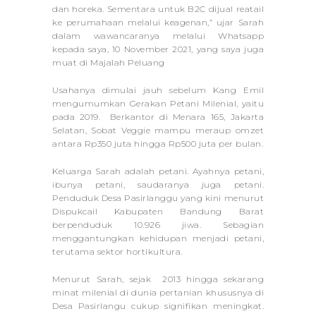
dan horeka. Sementara untuk B2C dijual reatail
ke perumahaan melalui keagenan,” ujar Sarah
dalam wawancaranya melalui Whatsapp
kepada saya, 10 November 2021, yang saya juga
muat di Majalah Peluang
Usahanya dimulai jauh sebelum Kang Emil
mengumumkan Gerakan Petani Milenial, yaitu
pada 2019. Berkantor di Menara 165, Jakarta
Selatan, Sobat Veggie mampu meraup omzet
antara Rp350 juta hingga Rp500 juta per bulan.
Keluarga Sarah adalah petani. Ayahnya petani,
ibunya petani, saudaranya juga petani.
Penduduk Desa Pasirlanggu yang kini menurut
Dispukcail Kabupaten Bandung Barat
berpenduduk 10.926 jiwa. Sebagian
menggantungkan kehidupan menjadi petani,
terutama sektor hortikultura.
Menurut Sarah, sejak 2013 hingga sekarang
minat milenial di dunia pertanian khususnya di
Desa Pasirlangu cukup signifikan meningkat.