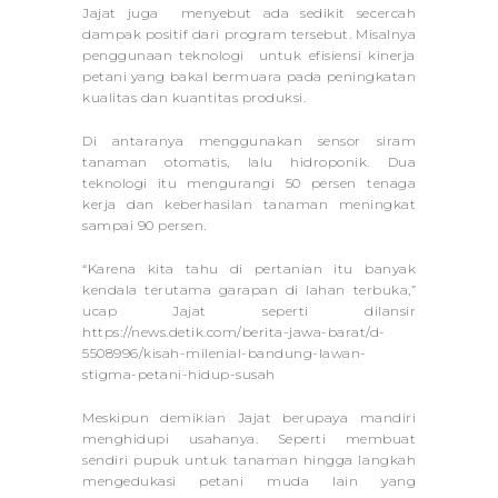
Jajat juga menyebut ada sedikit secercah
dampak positif dari program tersebut. Misalnya
penggunaan teknologi untuk efisiensi kinerja
petani yang bakal bermuara pada peningkatan
kualitas dan kuantitas produksi.
Di antaranya menggunakan sensor siram
tanaman otomatis, lalu hidroponik. Dua
teknologi itu mengurangi 50 persen tenaga
kerja dan keberhasilan tanaman meningkat
sampai 90 persen.
“Karena kita tahu di pertanian itu banyak
kendala terutama garapan di lahan terbuka,”
ucap Jajat seperti dilansir
https://news.detik.com/berita-jawa-barat/d-
5508996/kisah-milenial-bandung-lawan-
stigma-petani-hidup-susah
Meskipun demikian Jajat berupaya mandiri
menghidupi usahanya. Seperti membuat
sendiri pupuk untuk tanaman hingga langkah
mengedukasi petani muda lain yang