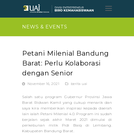
Open
Mobil
Menu
NEWS & EVENTS
Petani Milenial Bandung
Barat: Perlu Kolaborasi
dengan Senior
November 16, 2021
berita uai
Salah satu program Gubernur Provinsi Jawa
Barat Ridwan Kamil yang cukup menarik dan
saya kira memberikan inspirasi kepada daerah
lain ialah Petani Milenial 4.0. Program ini sudah
berjalan sejak akhir Maret 2021 dimulai di
perkebunan milik Pidi Baiq di Lembang.
Kabupaten Bandung Barat.