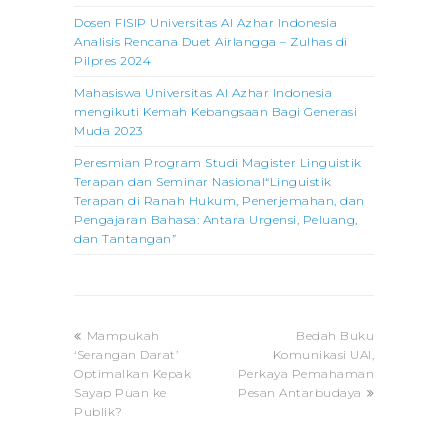
Dosen FISIP Universitas Al Azhar Indonesia
Analisis Rencana Duet Airlangga – Zulhas di
Pilpres 2024
Mahasiswa Universitas Al Azhar Indonesia
mengikuti Kemah Kebangsaan Bagi Generasi
Muda 2023
Peresmian Program Studi Magister Linguistik
Terapan dan Seminar Nasional“Linguistik
Terapan di Ranah Hukum, Penerjemahan, dan
Pengajaran Bahasa: Antara Urgensi, Peluang,
dan Tantangan”
previous
next
Mampukah
Bedah Buku
post:
post:
‘Serangan Darat’
Komunikasi UAI,
Optimalkan Kepak
Perkaya Pemahaman
Sayap Puan ke
Pesan Antarbudaya
Publik?