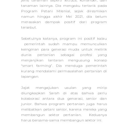
jenis tanaman seperti lettuce, koriander, dan
tanaman lainnya. Dia mengaku tertarik pada
Program Petani Milenial, sejak diresmikan
namun hingga akhir Mei 2021, dia belum
merasakan dampak positif dari program
tersebut.
Sebetulnya katanya, program ini positif kalau
pemerintah sudah mampu memunculkan
keinginan para generasi muda untuk melirik
dunia pertanian sebagai profesi yang
menjanjikan lantaran mengusung konsep
“smart farming”. Dia menduga pemerintah
kurang mendalami permasalahan pertanian di
lapangan.
Jajat mengajukan usulan yang mirip
diungkapkan Sarah di atas bahwa perlu
kolaborasi antara dua genarasi, senior dan
junior. Bahwa program pertanian juga harus
melibatkan petani senior, karena mereka yang
membangun sektor pertanian. Keduanya
harus bersama-sama membangun sektor ini.