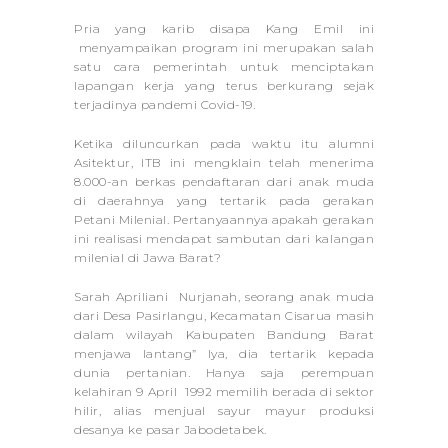
Pria yang karib disapa Kang Emil ini
menyampaikan program ini merupakan salah
satu cara pemerintah untuk menciptakan
lapangan kerja yang terus berkurang sejak
terjadinya pandemi Covid-19.
Ketika diluncurkan pada waktu itu alumni
Asitektur, ITB ini mengklain telah menerima
8.000-an berkas pendaftaran dari anak muda
di daerahnya yang tertarik pada gerakan
Petani Milenial. Pertanyaannya apakah gerakan
ini realisasi mendapat sambutan dari kalangan
milenial di Jawa Barat?
Sarah Apriliani Nurjanah, seorang anak muda
dari Desa Pasirlangu, Kecamatan Cisarua masih
dalam wilayah Kabupaten Bandung Barat
menjawa lantang” Iya, dia tertarik kepada
dunia pertanian. Hanya saja perempuan
kelahiran 9 April 1992 memilih berada di sektor
hilir, alias menjual sayur mayur produksi
desanya ke pasar Jabodetabek.