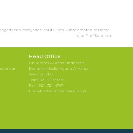
engerti dan menyadari hal itu untuk keselamatan bersama,”
ujar Prof Surono
Head Office
Universitas Al Azhar Indonesia
repreneur
Komplek Masjid Agung Al Azhar
Jakarta 12110
Telp: (021) 727 92753
Fax: (021) 724 4767
E-Mail: entrepreneur@uai.ac.id