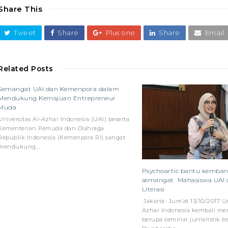
Share This
Tweet
Share
Plus one
Share
Email
Related Posts
Semangat UAI dan Kemenpora dalam
Mendukung Kemajuan Entrepreneur
Muda
Universitas Al-Azhar Indonesia (UAI) beserta
Kementerian Pemuda dan Olahraga
Republik Indonesia (Kemenpora RI) sangat
mendukung…
Psychoartic bantu kemba
semangat Mahasiswa UAI 
Literasi
Jakarta- Jum’at 13/10/2017 Un
Azhar Indonesia kembali me
berupa seminar jurnalistik 