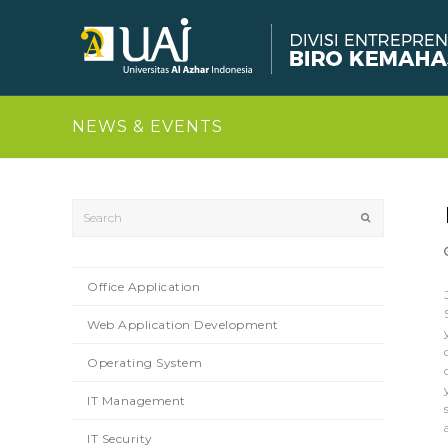
NEWS & EVENTS
Search
Submit
Office Application
Web Application Development
Operating System
IT Management
IT Security