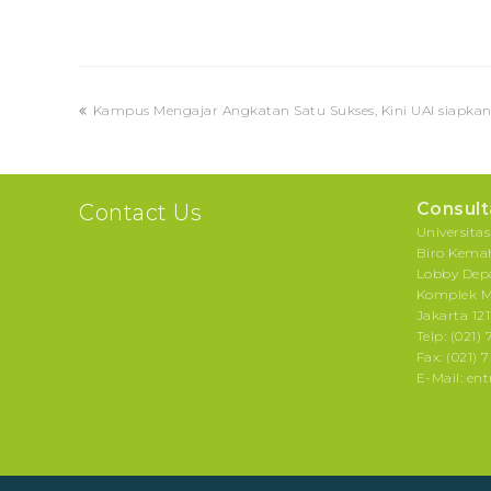
previous
Kampus Mengajar Angkatan Satu Sukses, Kini UAI siapka
post:
Consult
Contact Us
Universita
Biro Kemah
Lobby Dep
Komplek M
Jakarta 121
Telp: (021) 
Fax: (021) 
E-Mail: en