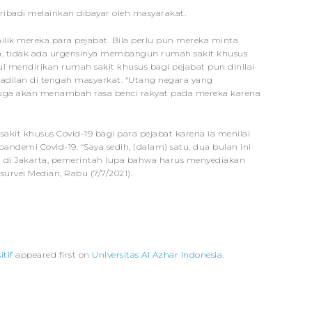
pribadi melainkan dibayar oleh masyarakat.
ilik mereka para pejabat. Bila perlu pun mereka minta
n, tidak ada urgensinya membangun rumah sakit khusus
 mendirikan rumah sakit khusus bagi pejabat pun dinilai
dilan di tengah masyarkat. “Utang negara yang
uga akan menambah rasa benci rakyat pada mereka karena
it khusus Covid-19 bagi para pejabat karena ia menilai
ndemi Covid-19. “Saya sedih, (dalam) satu, dua bulan ini
 di Jakarta, pemerintah lupa bahwa harus menyediakan
 survei Median, Rabu (7/7/2021).
tif
appeared first on
Universitas Al Azhar Indonesia
.