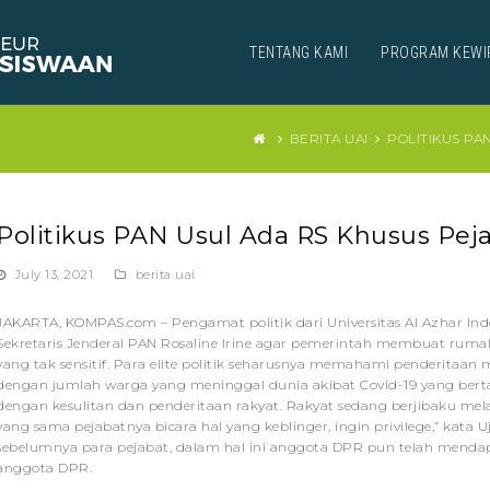
TENTANG KAMI
PROGRAM KEWI
BERITA UAI
POLITIKUS PA
Politikus PAN Usul Ada RS Khusus Peja
July 13, 2021
berita uai
JAKARTA, KOMPAS.com – Pengamat politik dari Universitas Al Azhar In
Sekretaris Jenderal PAN Rosaline Irine agar pemerintah membuat ruma
yang tak sensitif. Para elite politik seharusnya memahami penderitaa
dengan jumlah warga yang meninggal dunia akibat Covid-19 yang bertamb
dengan kesulitan dan penderitaan rakyat. Rakyat sedang berjibaku mel
yang sama pejabatnya bicara hal yang keblinger, ingin privilege,” kata 
sebelumnya para pejabat, dalam hal ini anggota DPR pun telah mendap
anggota DPR.