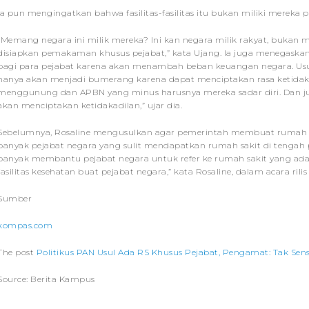
Ia pun mengingatkan bahwa fasilitas-fasilitas itu bukan miliki mereka 
“Memang negara ini milik mereka? Ini kan negara milik rakyat, bukan m
disiapkan pemakaman khusus pejabat,” kata Ujang. Ia juga menegaska
bagi para pejabat karena akan menambah beban keuangan negara. Usul
hanya akan menjadi bumerang karena dapat menciptakan rasa ketidaka
menggunung dan APBN yang minus harusnya mereka sadar diri. Dan j
akan menciptakan ketidakadilan,” ujar dia.
Sebelumnya, Rosaline mengusulkan agar pemerintah membuat rumah sak
banyak pejabat negara yang sulit mendapatkan rumah sakit di tengah pa
banyak membantu pejabat negara untuk refer ke rumah sakit yang ada
fasilitas kesehatan buat pejabat negara,” kata Rosaline, dalam acara rilis
Sumber
kompas.com
The post
Politikus PAN Usul Ada RS Khusus Pejabat, Pengamat: Tak Sensi
Source: Berita Kampus