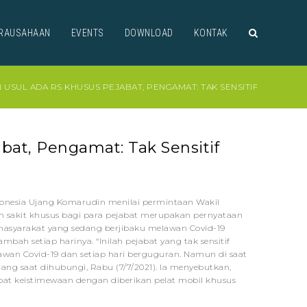
RAUSAHAAN
EVENTS
DOWNLOAD
KONTAK
N USUL ADA RS KHUSUS PEJABAT, PENGAMAT: TAK SENSITIF
bat, Pengamat: Tak Sensitif
donesia Ujang Komarudin menilai permintaan Wakil
h sakit khusus bagi para pejabat merupakan pernyataan
n masyarakat yang sedang berjibaku melawan Covid-19
ah setiap harinya. “Inilah pejabat yang tak sensitif
awan Covid-19 dan setiap hari berguguran. Namun di saat
Ujang saat dihubungi, Rabu (7/7/2021). Ia menyebutkan,
at keistimewaan dengan diberikan pelat mobil khusus