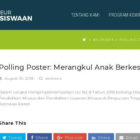
TENTANG KAMI
PROGRAM KEWI
BELMAWA
POLLING 
Polling Poster: Merangkul Anak Berkes
August 30, 2018
belmawa
Dalam rangka mengimplementasikan UU No. 8 Tahun 2016 tentang Disabi
Pendidikan Khusus dan Pendidikan Layanan Khusus di Perguruan Tinggi. 
Belmawa Ristek
Share This
Tweet
Share
Plus one
Share
Email