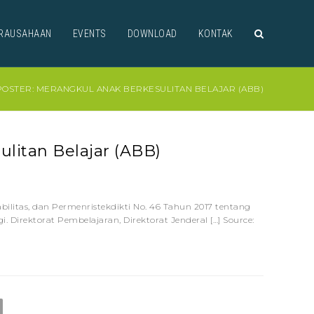
RAUSAHAAN
EVENTS
DOWNLOAD
KONTAK
POSTER: MERANGKUL ANAK BERKESULITAN BELAJAR (ABB)
ulitan Belajar (ABB)
litas, dan Permenristekdikti No. 46 Tahun 2017 tentang
Direktorat Pembelajaran, Direktorat Jenderal […] Source: