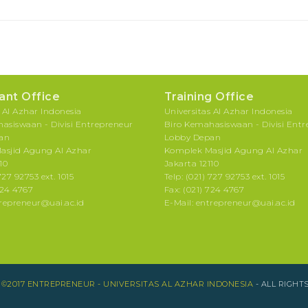
ant Office
Training Office
s Al Azhar Indonesia
Universitas Al Azhar Indonesia
asiswaan - Divisi Entrepreneur
Biro Kemahasiswaan - Divisi Ent
an
Lobby Depan
asjid Agung Al Azhar
Komplek Masjid Agung Al Azhar
10
Jakarta 12110
727 92753 ext. 1015
Telp: (021) 727 92753 ext. 1015
724 4767
Fax: (021) 724 4767
trepreneur@uai.ac.id
E-Mail: entrepreneur@uai.ac.id
T
©2017 ENTREPRENEUR - UNIVERSITAS AL AZHAR INDONESIA
- ALL RIGHT