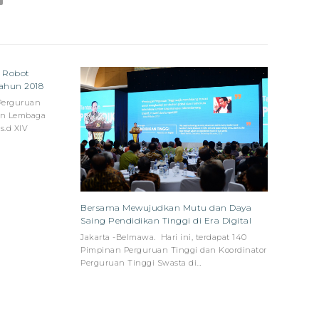
s Robot
Tahun 2018
 Perguruan
nan Lembaga
s.d XIV
Bersama Mewujudkan Mutu dan Daya
Saing Pendidikan Tinggi di Era Digital
Jakarta -Belmawa. Hari ini, terdapat 140
Pimpinan Perguruan Tinggi dan Koordinator
Perguruan Tinggi Swasta di…