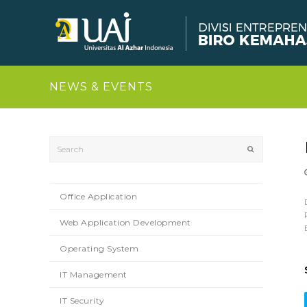
NEWS & EVENTS
Search
Submit
Office Application
Web Application Development
Operating System
IT Management
IT Security