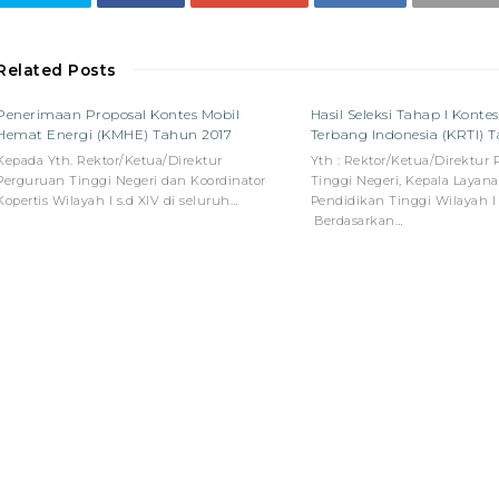
Related Posts
Penerimaan Proposal Kontes Mobil
Hasil Seleksi Tahap I Konte
Hemat Energi (KMHE) Tahun 2017
Terbang Indonesia (KRTI) 
Kepada Yth. Rektor/Ketua/Direktur
Yth : Rektor/Ketua/Direktur
Perguruan Tinggi Negeri dan Koordinator
Tinggi Negeri, Kepala Laya
Kopertis Wilayah I s.d XIV di seluruh…
Pendidikan Tinggi Wilayah I 
Berdasarkan…