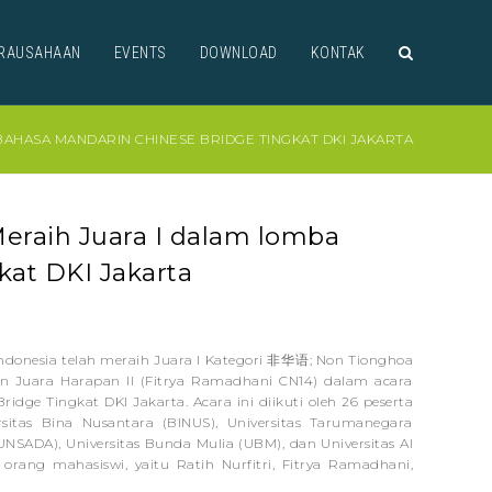
RAUSAHAAN
EVENTS
DOWNLOAD
KONTAK
BAHASA MANDARIN CHINESE BRIDGE TINGKAT DKI JAKARTA
Meraih Juara I dalam lomba
at DKI Jakarta
r Indonesia telah meraih Juara I Kategori 非华语; Non Tionghoa
dan Juara Harapan II (Fitrya Ramadhani CN14) dalam acara
ngkat DKI Jakarta. Acara ini diikuti oleh 26 peserta
rsitas Bina Nusantara (BINUS), Universitas Tarumanegara
(UNSADA), Universitas Bunda Mulia (UBM), dan Universitas Al
orang mahasiswi, yaitu Ratih Nurfitri, Fitrya Ramadhani,