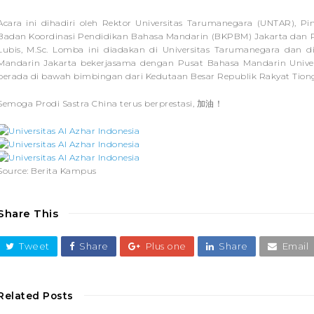
Acara ini dihadiri oleh Rektor Universitas Tarumanegara (UNTAR),
Badan Koordinasi Pendidikan Bahasa Mandarin (BKPBM) Jakarta dan Rek
Lubis, M.Sc. Lomba ini diadakan di Universitas Tarumanegara dan 
Mandarin Jakarta bekerjasama dengan Pusat Bahasa Mandarin Univers
berada di bawah bimbingan dari Kedutaan Besar Republik Rakyat Tiong
Semoga Prodi Sastra China terus berprestasi, 加油！
Source: Berita Kampus
Share This
Tweet
Share
Plus one
Share
Email
Related Posts