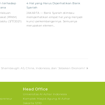
n terhadap
4 Hal yang Harus Diperhatikan Bank
dana
Syariah
erlakuan
JAKARTA — Bank Syariah diimbau
rakat (PPKM)
memperhatikan empat hal yang menjadi
Sabtu (3/7/2021)
kunci perkembangannya. Semuanya
merupakan elemen…
r Shambaugh: AS, China, Indonesia, dan ‘Jebakan Ekonomi’
Head Office
Universitas Al Azhar Indonesia
repreneur
Komplek Masjid Agung Al Azhar
Jakarta 12110