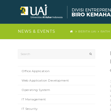
NEWS & EVENTS
BERITA UAI
RATIH
Search
Submit
Office Application
Web Application Development
Operating System
IT Management
IT Security