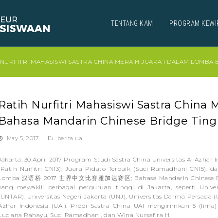
TENTANG KAMI
PROGRAM KEWI
 NURFITRI MAHASISWI SASTRA CHINA MERAIH JUARA I DALAM LOMBA 
Ratih Nurfitri Mahasiswi Sastra China 
Bahasa Mandarin Chinese Bridge Tingk
May 5, 2017
berita uai
Jakarta, 30 April 2017 Program Studi Sastra China Universitas Al Azha
(Ratih Nurfitri CN13), Juara Pidato Terbaik (Suci Ramadhani CN15), 
Lomba 汉语桥 2017 世界中文比赛雅加达赛区; Bahasa Mandarin Chinese Bridge Ti
yang mewakili berbagai perguruan tinggi di Jakarta, seperti Unive
(UNTAR), Universitas Negeri Jakarta (UNJ), Universitas Darma Persada 
Azhar Indonesia (UAI). Prodi Sastra China UAI mengirimkan 5 (lima) 
Luciana Rahayu, Suci Ramadhani, dan Wina Nursafira H.