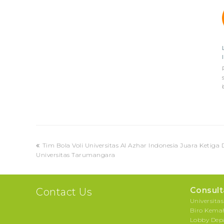
previous
Tim Bola Voli Universitas Al Azhar Indonesia Juara Ketiga
post:
Universitas Tarumangara
Consult
Contact Us
Universita
Biro Kemah
Lobby Dep