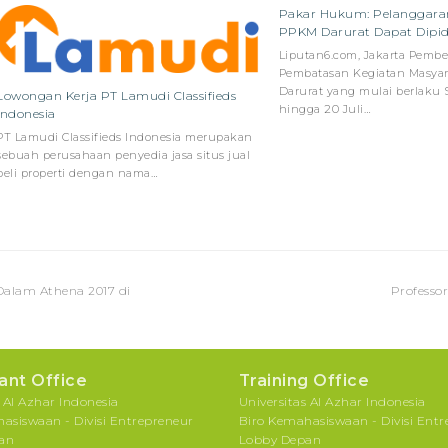
Pakar Hukum: Pelanggara
PPKM Darurat Dapat Dipi
Liputan6.com, Jakarta Pemb
Pembatasan Kegiatan Masya
Darurat yang mulai berlaku 
Lowongan Kerja PT Lamudi Classifieds
hingga 20 Juli…
Indonesia
PT Lamudi Classifieds Indonesia merupakan
sebuah perusahaan penyedia jasa situs jual
beli properti dengan nama…
next
 Dalam Athena 2017 di
Professo
post:
ant Office
Training Office
s Al Azhar Indonesia
Universitas Al Azhar Indonesia
asiswaan - Divisi Entrepreneur
Biro Kemahasiswaan - Divisi Ent
an
Lobby Depan