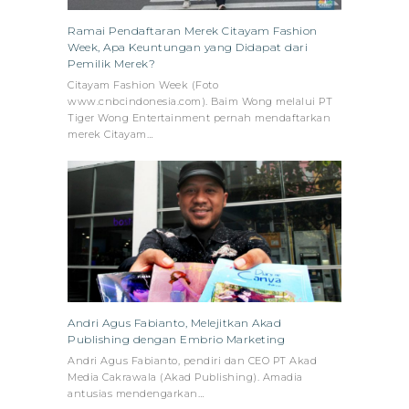
Ramai Pendaftaran Merek Citayam Fashion
Week, Apa Keuntungan yang Didapat dari
Pemilik Merek?
Citayam Fashion Week (Foto
www.cnbcindonesia.com). Baim Wong melalui PT
Tiger Wong Entertainment pernah mendaftarkan
merek Citayam…
Andri Agus Fabianto, Melejitkan Akad
Publishing dengan Embrio Marketing
Andri Agus Fabianto, pendiri dan CEO PT Akad
Media Cakrawala (Akad Publishing). Amadia
antusias mendengarkan…