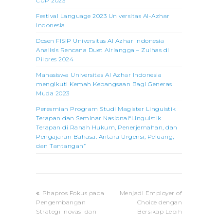
CUP 2023
Festival Language 2023 Universitas Al-Azhar
Indonesia
Dosen FISIP Universitas Al Azhar Indonesia
Analisis Rencana Duet Airlangga – Zulhas di
Pilpres 2024
Mahasiswa Universitas Al Azhar Indonesia
mengikuti Kemah Kebangsaan Bagi Generasi
Muda 2023
Peresmian Program Studi Magister Linguistik
Terapan dan Seminar Nasional“Linguistik
Terapan di Ranah Hukum, Penerjemahan, dan
Pengajaran Bahasa: Antara Urgensi, Peluang,
dan Tantangan”
previous
next
Phapros Fokus pada
Menjadi Employer of
post:
post:
Pengembangan
Choice dengan
Strategi Inovasi dan
Bersikap Lebih