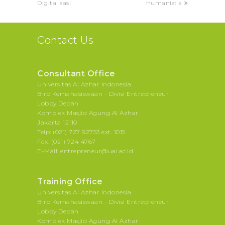
Digitalisasi
Humanistis
Contact Us
Consultant Office
Universitas Al Azhar Indonesia
Biro Kemahasiswaan - Divisi Entrepreneur
Lobby Depan
Komplek Masjid Agung Al Azhar
Jakarta 12110
Telp: (021) 727 92753 ext. 1015
Fax: (021) 724 4767
E-Mail: entrepreneur@uai.ac.id
Training Office
Universitas Al Azhar Indonesia
Biro Kemahasiswaan - Divisi Entrepreneur
Lobby Depan
Komplek Masjid Agung Al Azhar