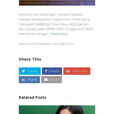
Kementerian Keuangan menyampaikan
realisasi pendapatan negara dan hibah yang
mencapai Rp853,55 triliun atau 46,23 persen
dari target pada APBN 2022 hingga April 2022.
Menteri Keuangan…
Read More
Source: entrepreneur-youngsterinc
Share This
Tweet
Share
Plus one
Share
Email
Related Posts